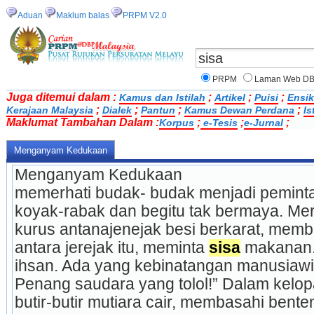
Aduan
Maklum balas
PRPM V2.0
PRPM
Laman Web D
Juga ditemui dalam :
;
;
;
Kamus dan Istilah
Artikel
Puisi
Ensik
;
;
;
;
Kerajaan Malaysia
Dialek
Pantun
Kamus Dewan Perdana
Is
Maklumat Tambahan Dalam :
;
;
;
Korpus
e-Tesis
e-Jurnal
Menganyam Kedukaan
Menganyam Kedukaan
memerhati budak- budak menjadi peminta
koyak-rabak dan begitu tak bermaya. Me
kurus antanajenejak besi berkarat, memb
antara jerejak itu, meminta 
sisa
 makanan.
ihsan. Ada yang kebinatangan manusiaw
Penang saudara yang tolol!” Dalam kelop
butir-butir mutiara cair, membasahi bent