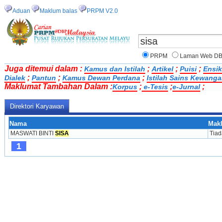
Aduan
Maklum balas
PRPM V2.0
PRPM
Laman Web D
Juga ditemui dalam :
;
;
;
Kamus dan Istilah
Artikel
Puisi
Ensik
;
;
;
Dialek
Pantun
Kamus Dewan Perdana
Istilah Sains Kewang
Maklumat Tambahan Dalam :
;
;
;
Korpus
e-Tesis
e-Jurnal
Direktori Karyawan
Nama
Makl
MASWATI BINTI 
SISA
Tiad
1