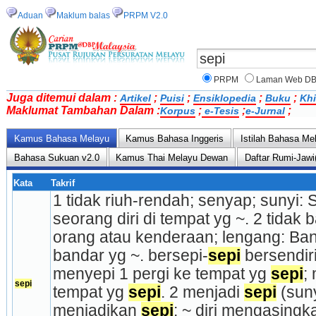
Aduan
Maklum balas
PRPM V2.0
PRPM
Laman Web D
Juga ditemui dalam :
;
;
;
;
Artikel
Puisi
Ensiklopedia
Buku
Khi
Maklumat Tambahan Dalam :
;
;
;
Korpus
e-Tesis
e-Jurnal
Kamus Bahasa Melayu
Kamus Bahasa Inggeris
Istilah Bahasa Me
Bahasa Sukuan v2.0
Kamus Thai Melayu Dewan
Daftar Rumi-Jawi
Kata
Takrif
1 tidak riuh-rendah; senyap; sunyi:
seorang diri di tempat yg ~. 2 tidak 
orang atau kenderaan; lengang: Ban
bandar yg ~. bersepi-
sepi
 bersendir
menyepi 1 pergi ke tempat yg 
sepi
;
sepi
tempat yg 
sepi
. 2 menjadi 
sepi
 (sun
menjadikan 
sepi
: ~ diri mengasingka