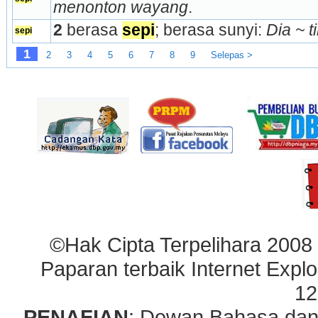
menonton wayang
.
2
 berasa 
sepi
; berasa sunyi: 
Dia ~ t
sepi
1
2
3
4
5
6
7
8
9
Selepas >
©Hak Cipta Terpelihara 2008
Paparan terbaik Internet Explo
12
PENAFIAN
: Dewan Bahasa dan