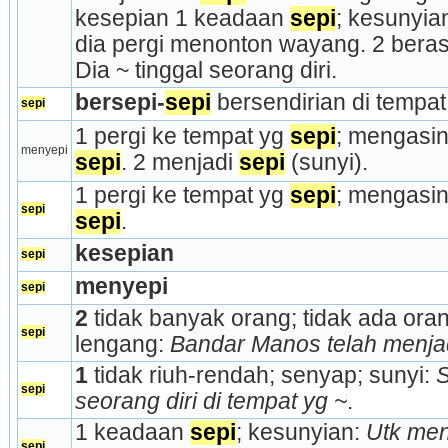
kesepian 1 keadaan 
sepi
; kesunyia
dia pergi menonton wayang. 2 beras
Dia ~ tinggal seorang diri.
bersepi-
sepi
 bersendirian di tempat
sepi
1 pergi ke tempat yg 
sepi
menyepi
sepi
. 2 menjadi 
sepi
 (sunyi).
1 pergi ke tempat yg 
sepi
sepi
sepi
.
kesepian
sepi
menyepi
sepi
2
 tidak banyak orang; tidak ada ora
sepi
lengang: 
Bandar Manos telah menjad
1
 tidak riuh-rendah; senyap; sunyi: 
S
sepi
seorang diri di tempat yg ~
.
1 keadaan 
sepi
; kesunyian: 
Utk meng
sepi