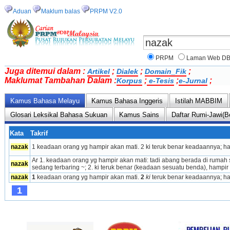
Aduan
Maklum balas
PRPM V2.0
PRPM
Laman Web D
Juga ditemui dalam :
;
;
;
Artikel
Dialek
Domain_Fik
Maklumat Tambahan Dalam :
;
;
;
Korpus
e-Tesis
e-Jurnal
Kamus Bahasa Melayu
Kamus Bahasa Inggeris
Istilah MABBIM
Glosari Leksikal Bahasa Sukuan
Kamus Sains
Daftar Rumi-Jawi(B
Kata
Takrif
nazak
1 keadaan orang yg hampir akan mati. 2 ki teruk benar keadaannya; h
Ar 1. keadaan orang yg hampir akan mati: tadi abang berada di rumah 
nazak
sedang terbaring ~; 2. ki teruk benar (keadaan sesuatu benda), hampir t
nazak
1 
keadaan orang yg hampir akan mati. 
2 
ki 
teruk benar keadaannya; ha
1