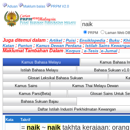
Aduan
Maklum balas
PRPM V2.0
PRPM
Laman Web D
Juga ditemui dalam :
;
;
;
;
Artikel
Puisi
Ensiklopedia
Buku
Khi
;
;
;
Katan
Pantun
Kamus Dewan Perdana
Istilah Sains Kewanga
Maklumat Tambahan Dalam :
;
;
;
Korpus
e-Tesis
e-Jurnal
Kamus Bahasa Melayu
Kamus Bahasa In
Istilah Bahasa Melayu
Bahasa Sukuan v1.0
Glosari Leksikal Bahasa Sukuan
Ka
Kamus Sains
Kamus Thai Melayu Dewan
Kamus Parsi(Beta)
Glosari Sains Untuk Se
Bahasa Sukuan Bajau
Daftar Istilah Industri Perkhidmatan Kewangan
Kata
Takrif
= 
naik
 ~ 
naik
 takhta kerajaan: orang