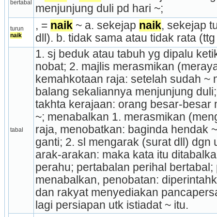
bertabal
menjunjung duli pd hari ~;
, = 
naik
 ~ a. sekejap 
naik
, sekejap tu
turun 
naik
dll). b. tidak sama atau tidak rata (ttg 
1. sj beduk atau tabuh yg dipalu keti
nobat; 2. majlis merasmikan (meray
kemahkotaan raja: setelah sudah ~ 
balang sekaliannya menjunjung duli; 
takhta kerajaan: orang besar-besar m
~; menabalkan 1. merasmikan (meng
raja, menobatkan: baginda hendak ~
tabal
ganti; 2. sl mengarak (surat dll) d
arak-arakan: maka kata itu ditabalk
perahu; pertabalan perihal bertabal;
menabalkan, penobatan: diperintahka
dan rak­yat menyediakan pancapersa
lagi persiapan utk istiadat ~ itu.