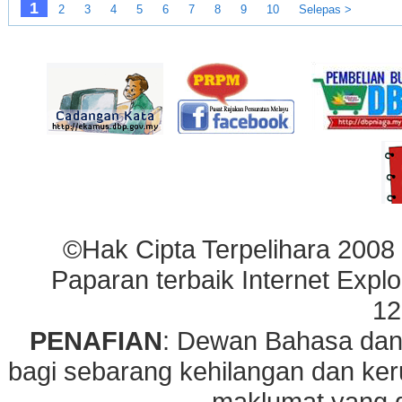
1
2
3
4
5
6
7
8
9
10
Selepas >
©Hak Cipta Terpelihara 2008
Paparan terbaik Internet Explo
12
PENAFIAN
: Dewan Bahasa dan
bagi sebarang kehilangan dan ke
maklumat yang di