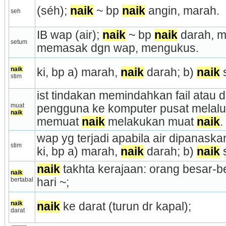
(séh); 
naik
 ~ bp 
naik
 angin, marah.
seh
IB wap (air); 
naik
 ~ bp 
naik
 darah, 
setum
memasak dgn wap, mengukus.
naik
ki, bp a) marah, 
naik
 darah; b) 
naik
 
stim
ist tindakan memindahkan fail atau d
muat 
pengguna ke komputer pusat melalui 
naik
memuat 
naik
 melakukan muat 
naik
.
wap yg terjadi apabila air dipanaskan
stim
ki, bp a) marah, 
naik
 darah; b) 
naik
 
naik
 takhta kerajaan: orang besar-b
naik
bertabal
hari ~;
naik
naik
 ke darat (turun dr kapal);
darat