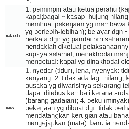
~;
1. pemimpin atau ketua perahu (kapa
kapal;bagai ~ kasap, hujung hilang
membuat pekerjaan yg membawa ke­
yg berlebih-lebihan); belayar dgn ~,
nakhoda
berkata dgn yg pandai prb sebarang
hendaklah diketuai pelaksanaannya 
supaya selamat; menakhodai menja
mengetuai: kapal yg dinakhodai ol
1. nyedar (tidur), lena, nyenyak: ti
kenyang; 2. tidak ada lagi, hilang, 
pusaka yg diwarisinya sekarang tela
dapat ditebus kembali kerana suda
(barang gadaian); 4. beku (minyak)
pekerjaan yg dibuat dgn tidak berha
lelap
mendatangkan kerugian atau bahay
mengejapkan (mata): baru ia henda