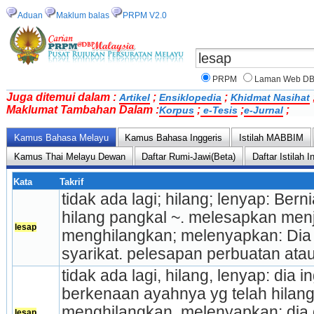
Aduan
Maklum balas
PRPM V2.0
PRPM
Laman Web D
Juga ditemui dalam :
;
;
Artikel
Ensiklopedia
Khidmat Nasihat
Maklumat Tambahan Dalam :
;
;
;
Korpus
e-Tesis
e-Jurnal
Kamus Bahasa Melayu
Kamus Bahasa Inggeris
Istilah MABBIM
Kamus Thai Melayu Dewan
Daftar Rumi-Jawi(Beta)
Daftar Istilah
Kata
Takrif
tidak ada lagi; hilang; lenyap: Bern
hilang pangkal ~. melesapkan menja
lesap
menghilangkan; melenyapkan: Dia 
syarikat. pelesapan perbuatan ata
tidak ada lagi, hilang, lenyap: dia i
berkenaan ayahnya yg telah hilang 
menghilangkan, melenyapkan: dia 
lesap