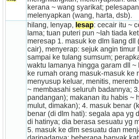
kerana ~ wang syarikat; pelesapan
melenyapkan (wang, harta, dsb).
hilang, lenyap, 
lesap
: cecair itu ~
lama; tuan puteri pun ~lah tiada ke
meresap 1. masuk ke dlm liang dll 
cair), menyerap: sejuk angin timur la
sampai ke tulang sumsum; perapka
waktu lamanya hingga garam dll ~ 
ke rumah orang masuk-masuk ke ru
menyusup keluar, menitis, merembes
~ membasahi seluruh badannya; 3. h
pandangan); makanan itu habis ~ h
mulut, dimakan); 4. masuk benar (ke 
benar (di dlm hati): segala apa yg d
di hatinya; dia berasa sesuatu yg m
5. masuk ke dlm sesuatu dan menj
daripadanya: beberapa banyak kata 