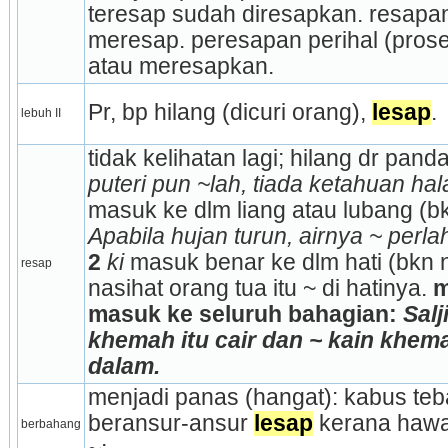
teresap sudah diresapkan. resapan
meresap. peresapan perihal (prose
atau meresapkan.
Pr, bp hilang (dicuri orang), 
lesap
.
lebuh II
tidak kelihatan lagi; hilang dr pand
puteri pun ~lah, tiada ketahuan hal
masuk ke dlm liang atau lubang (b
Apabila hujan turun, airnya ~ perl
2
 ki
 masuk benar ke dlm hati (bkn na
resap
nasihat orang tua itu ~ di hatinya. 
m
masuk ke seluruh bahagian: 
Salj
khemah itu cair dan ~ kain khemah
dalam.
menjadi panas (hangat): kabus teba
beransur-ansur 
lesap
 kerana hawa
berbahang