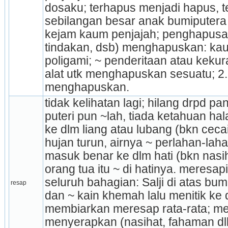
dosaku; terhapus menjadi hapus, t
sebilangan besar anak bumiputera 
kejam kaum penjajah; penghapusan 
tindakan, dsb) menghapuskan: kau
poligami; ~ penderitaan atau keku
alat utk menghapuskan se­suatu; 2.
menghapuskan.
tidak kelihatan lagi; hilang drpd p
puteri pun ~lah, tiada ketahuan ha
ke dlm liang atau lubang (bkn cecai
hujan turun, airnya ~ perlahan-lahan
masuk benar ke dlm hati (bkn nasiha
orang tua itu ~ di hatinya. meresa
seluruh bahagian: Salji di atas bum
resap
dan ~ kain khemah lalu menitik ke
membiarkan meresap rata-rata; men
menyerapkan (nasihat, fahaman dll) 