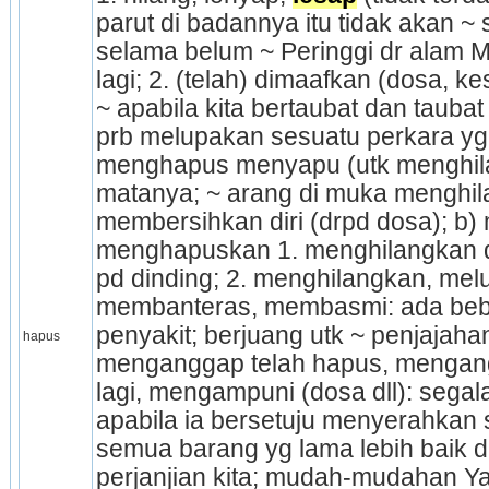
parut di badannya itu tidak akan ~
selama belum ~ Peringgi dr alam M
lagi; 2. (telah) dimaafkan (dosa, ke
~ apabila kita bertaubat dan taubat it
prb melupakan sesuatu perkara yg ti
menghapus menyapu (utk menghilang
matanya; ~ arang di muka menghila
membersih­kan diri (drpd dosa); b
menghapuskan 1. menghilangkan d
pd dinding; 2. meng­hilangkan, mel
mem­banteras, membasmi: ada beber
penyakit; berjuang utk ~ penjajahan
hapus
menganggap telah hapus, meng­ang­
lagi, mengampuni (dosa dll): sega
apabila ia bersetuju menyerah­kan 
semua barang yg lama lebih baik d
perjanjian kita; mudah-mudahan Ya