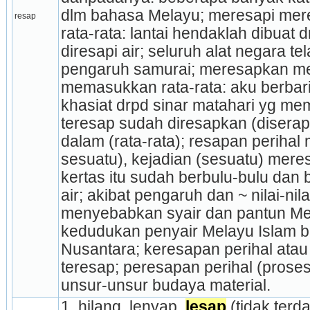
dlm bahasa Melayu; meresapi mer
resap
rata-rata: lantai hendaklah dibuat 
diresapi air; seluruh alat negara tel
pengaruh samurai; meresapkan me
memasukkan rata-rata: aku berbarin
khasiat drpd sinar matahari yg me
teresap sudah diresapkan (diserap
dalam (rata-rata); resapan perihal
sesuatu), kejadian (sesuatu) meres
kertas itu sudah berbulu-bulu dan 
air; akibat pe­ngaruh dan ~ nilai-nila
menyebabkan syair dan pantun Me
kedudukan penyair Melayu Islam be
Nusantara; keresapan perihal atau
teresap; peresapan perihal (proses
unsur-unsur budaya material.
1. hilang, lenyap, 
lesap
 (tidak terda