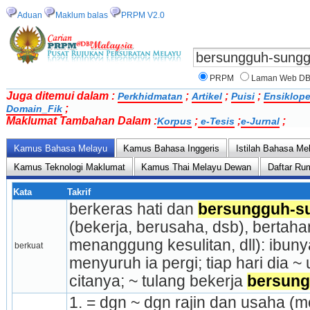
Aduan
Maklum balas
PRPM V2.0
PRPM
Laman Web D
Juga ditemui dalam :
;
;
;
Perkhidmatan
Artikel
Puisi
Ensiklope
;
Domain_Fik
Maklumat Tambahan Dalam :
;
;
;
Korpus
e-Tesis
e-Jurnal
Kamus Bahasa Melayu
Kamus Bahasa Inggeris
Istilah Bahasa Me
Kamus Teknologi Maklumat
Kamus Thai Melayu Dewan
Daftar Ru
Kata
Takrif
berkeras hati dan 
bersungguh-s
(bekerja, berusaha, dsb), bertah
menanggung kesulitan, dll): ibuny
berkuat
menyuruh ia pergi; tiap hari dia ~
citanya; ~ tulang bekerja 
bersun