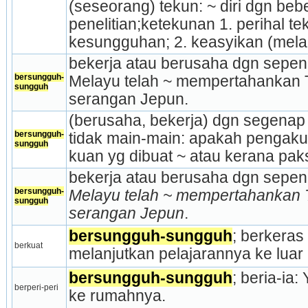
(seseorang) tekun: ~ diri dgn beb
penelitian;ketekunan 1. perihal tek
kesungguhan; 2. keasyikan (mela
bekerja atau berusaha dgn sepenu
bersungguh-
Melayu telah ~ mempertahankan 
sungguh
serangan Jepun.
(berusaha, bekerja) dgn segenap h
bersungguh-
tidak main-main: apakah pengaku
sungguh
kuan yg dibuat ~ atau kerana pa
bekerja atau berusaha dgn sepenu
bersungguh-
Melayu telah ~ mempertahankan 
sungguh
serangan Jepun
.
bersungguh-sungguh
; berkeras 
berkuat
melanjutkan pelajarannya ke luar
bersungguh-sungguh
; beria-ia:
berperi-peri
ke rumahnya.