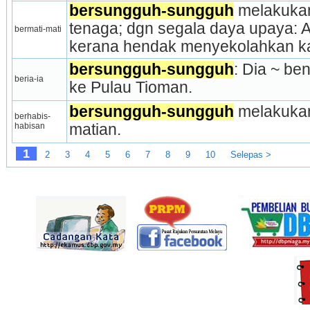
bersungguh-sungguh
 melakuka
tenaga; dgn segala daya upaya: 
bermati-mati
kerana hendak menyekolahkan k
bersungguh-sungguh
: Dia ~ be
beria-ia
ke Pulau Tioman.
bersungguh-sungguh
 melakukan
berhabis-
habisan
matian.
1
2
3
4
5
6
7
8
9
10
Selepas >