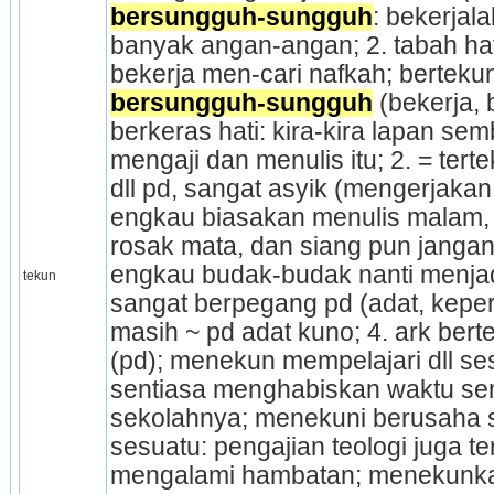
bersungguh-sungguh
: bekerjal
banyak angan-angan; 2. tabah hati,
bersungguh-sungguh
 (bekerja, 
berkeras hati: kira-kira lapan sem
mengaji dan menulis itu; 2. = terte
dll pd, sangat asyik (me­nger­jakan
engkau biasakan menulis malam, k
rosak mata, dan siang pun jangan
engkau budak-budak nanti menjadi
tekun
sangat berpegang pd (adat, keperc
masih ~ pd adat kuno; 4. ark bert
(pd); menekun mempelajari dll ses
sentiasa menghabiskan waktu seng
sekolahnya; menekuni berusaha 
sesuatu: pengajian teologi juga ter
mengalami hambatan; menekunka