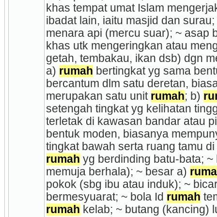
khas tempat umat Islam mengerjak
ibadat lain, iaitu masjid dan surau;
menara api (mercu suar); ~ asap 
khas utk menge­ringkan atau meng
getah, tembakau, ikan dsb) dgn m
a) 
rumah
 bertingkat yg sama bentu
bercantum dlm satu deretan, biasan
merupakan satu unit 
rumah
; b) 
ru
setengah tingkat yg kelihatan tingg
terletak di kawasan bandar atau pi
bentuk moden, biasanya mem­punya
rumah
 yg berdinding batu-bata; ~ 
memuja berhala); ~ besar a) 
ruma
pokok (sbg ibu atau induk); ~ bica
bermesyuarat; ~ bola Id 
rumah
rumah
 kelab; ~ butang (kancing)