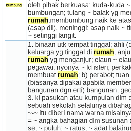
oleh pihak berkuasa; kuda-kuda ~
bumbung
 I
rumah
;membumbung naik ke atas,
(asap dll), meninggi: asap naik ~ 
~ setinggi langit.
1. binaan utk tempat tinggal; ahli (or
keluarga yg tinggal di 
rumah
rumah
 yg menganjur; elaun ~ ela
pegawai; nyonya ~ Id isteri; perka
membuat 
rumah
; b) perabot; tuan
(biasanya dipakai apabila member
bangunan dgn erti) bangunan, ged
3. ki pasukan atau kumpulan dlm ol
sebuah sekolah selalunya di­baha
~-~ itu diberi nama warna misalnya ~
= ~ angka bahagian dlm susunan a
se; ~ puluh; ~ ratus; ~ adat balair