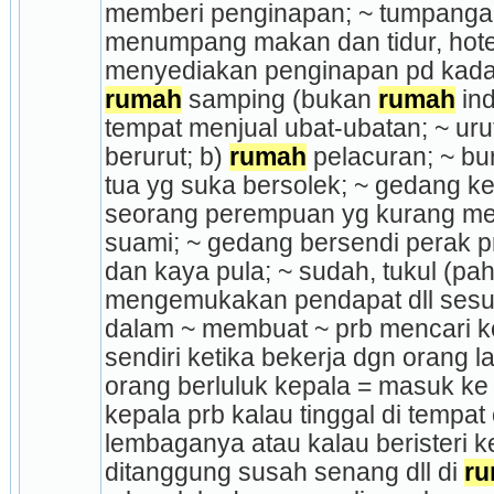
memberi penginapan; ~ tumpang­a
menumpang makan dan tidur, hotel 
rumah
 samping (bukan 
rumah
 in
tempat menjual ubat-ubatan; ~ urut
berurut; b) 
rumah
 pelacuran; ~ bu
tua yg suka bersolek; ~ gedang keti
seorang perempuan yg kurang me
suami; ~ gedang bersendi perak 
dan kaya pula; ~ sudah, tukul (pah
mengemukakan pendapat dll sesud
dalam ~ membuat ~ prb mencari keu
sendiri ketika bekerja dgn orang la
orang berluluk kepala = masuk ke 
kepala prb kalau tinggal di tempat o
lembaganya atau kalau beristeri k
ditanggung susah senang dll di 
r