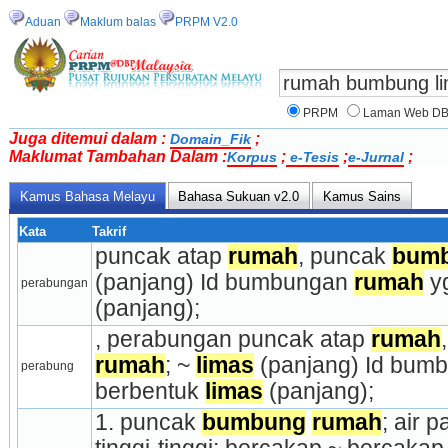
Aduan
Maklum balas
PRPM V2.0
PRPM
Laman Web D
Juga ditemui dalam :
;
Domain_Fik
Maklumat Tambahan Dalam :
;
;
;
Korpus
e-Tesis
e-Jurnal
Kamus Bahasa Melayu
Bahasa Sukuan v2.0
Kamus Sains
Kata
Takrif
puncak atap 
rumah
, puncak 
bum
(panjang) Id bumbungan 
rumah
 y
perabungan
(panjang);
, perabungan puncak atap 
rumah
rumah
; ~ 
limas
 (panjang) Id bum
perabung
berbentuk 
limas
 (panjang);
1. puncak 
bumbung
rumah
; air 