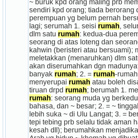
~ buruk kpd orang maling prb mem
sendiri kpd orang; tiada berorang d
perempuan yg belum pernah bersua
lagi; serumah 1. seisi 
rumah
, selu
dlm satu 
rumah
: kedua-dua pe­rem­
seorang di atas loteng dan seoran
kahwin (ber­isteri atau bersuami)
meletakkan (menaruh­kan) dlm sat
akan diserumahkan dgn madunya
banyak 
rumah
; 2. = 
rumah
-rumah
menyerupai 
rumah
 atau boleh di
tiruan drpd 
rumah
rumah
: seorang muda yg berkedudu
bahasa, dan ~ besar; 2. = ~ tinggal 
lebih suka ~ di Ulu Langat; 3. = be
tepi tebing prb selalu tidak aman h
kesah dll); berumahkan menjadika