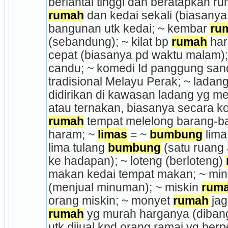
rumah
 dan kedai sekali (biasanya
bangunan utk kedai; ~ kembar 
ru
(se­ban­dung); ~ kilat bp 
rumah
 har
cepat (biasanya pd waktu malam); 
candu; ~ komedi Id pang­gung sandi
tradisional Melayu Perak; ~ ladan
didirikan di kawasan ladang yg m
rumah
 tempat melelong barang-bar
haram; ~ 
limas
 = ~ 
bumbung
 lima
lima tulang 
bumbung
 (satu ruang 
ke hadapan); ~ loteng (berloteng) 
makan kedai tempat makan; ~ min
(menjual minuman); ~ miskin 
rum
orang miskin; ~ monyet 
rumah
rumah
 yg murah harganya (dibang
utk dijual kpd orang ramai yg berp