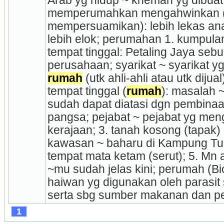
Arab yg hidup ~ khemah yg dibuat d
memperumahkan mengahwinkan (me
mempersuamikan): lebih lekas an
lebih elok; perumahan 1. kumpula
tempat tinggal: Petaling Jaya sebua
perusahaan; syarikat ~ syarikat y
rumah
 (utk ahli-ahli atau utk dijua
tempat tinggal (
rumah
): masalah ~
sudah dapat diatasi dgn pembinaa
pangsa; pejabat ~ pejabat yg men
ke­rajaan; 3. tanah kosong (tapak) u
kawasan ~ baharu di Kampung Tun
tempat mata ketam (serut); 5. Mn a
~mu sudah jelas kini; perumah (Bi
haiwan yg digunakan oleh parasit 
serta sbg sumber makanan dan pe
1