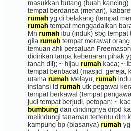
masukkan butang (buah kancing) b
rumah
rumah
 tempat menggadaikan bara
Mn 
rumah
 ibu (induk) sbg tempat 
gila 
rumah
 tempat merawat orang g
temuan ahli persatuan Freemason
didirikan tanpa kebenaran pihak y
tanah dll); ~ hijau 
rumah
 kaca; ~ i
tempat beribadat (masjid, gereja, k
utama 
rumah
 Melayu, 
rumah
 indu
instansi Id 
rumah
 utk pegawai ker
tempat berkawal (tempat pengawal 
bumbung
 dan dindingnya drpd ka
melindungi tanaman tertentu dlm k
kampung bp (biasanya) 
rumah
 yg