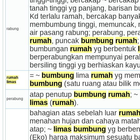
tinggi-tinggi; bercakap ~ bercakap 
tanah tinggi yg panjang, barisan bu
Kd terlalu ramah, bercakap banya
membumbung tinggi, memuncak, me
rabung
rumah
, puncak 
bumbung
rumah
;
bumbungan 
rumah
 yg berbentuk 
berperabungkan mempunyai perab
bersiling tinggi yg berhiaskan kayu
= ~ 
bumbung
 lima 
rumah
rumah
limas
bumbung
 (satu ruang atau bilik
atap penutup 
bumbung
rumah
perabung
limas
 (
rumah
).
bahagian atas sebelah luar 
ruma
menahan hujan dan cahaya mataha
atap; ~ 
limas
bumbung
 yg berben
(Eko) harga maksimum sesuatu ba