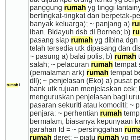
panggung 
rumah
 yg tinggi lantai­
bertingkat-tingkat dan berpetak-p
banyak keluarga); ~ panjang a) 
r
Iban, Bidayuh dsb di Borneo; b) 
r
pasang siap 
rumah
 yg dibina dgn
telah tersedia utk dipasang dan di
~ pasung a) balai polis; b) 
rumah
 
salah; ~ pelacuran 
rumah
 tempat 
(pemalaman ark) 
rumah
 tempat be
dll); ~ pen­jelasan (Eko) a) pusat 
rumah
 I
bank utk tujuan menjelaskan cek; b
menguruskan penjelasan bagi urus 
pasaran sekuriti atau komoditi; ~ pe
penjara; ~ perhentian 
rumah
 temp
bermalam, biasanya kepunyaan ke
garahan Id = ~ persinggahan 
rum
rumah
 deret; ~ piatu 
rumah
 yg m