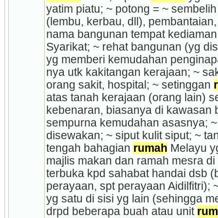
yatim piatu; ~ potong = ~ sembelih 
(lembu, kerbau, dll), pembantaian,
nama bangunan tempat kediaman 
Syarikat; ~ rehat bangunan (yg dis
yg memberi kemudahan penginapan 
nya utk kakitangan kerajaan; ~ sak
orang sakit, hospital; ~ setinggan 
atas tanah kerajaan (orang lain) s
ke­be­naran, biasanya di kawasan b
sempurna kemudahan asasnya; ~
disewakan; ~ siput kulit siput; ~ t
tengah bahagian 
rumah
 Melayu yg
majlis makan dan ramah mesra di 
terbuka kpd sahabat handai dsb 
perayaan, spt perayaan Aidil­fitri); 
yg satu di sisi yg lain (sehingga me
drpd beberapa buah atau unit 
rum