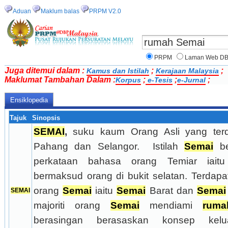
Aduan
Maklum balas
PRPM V2.0
PRPM
Laman Web D
Juga ditemui dalam :
;
;
Kamus dan Istilah
Kerajaan Malaysia
Maklumat Tambahan Dalam :
;
;
;
Korpus
e-Tesis
e-Jurnal
Ensiklopedia
Tajuk
Sinopsis
SEMAI
,
 suku kaum Orang Asli yang terda
Pahang dan Selangor.
Istilah 
Semai
 be
perkataan bahasa orang Temiar iait
bermaksud orang di bukit selatan. Terdapa
orang 
Semai
 iaitu 
Semai
 Barat dan 
Semai
SEMAI
majoriti orang 
Semai
 mendiami 
ruma
berasingan berasaskan konsep kelua