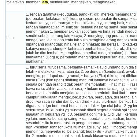
meletakan
memberi 
leta
, memalukan, mengeji­kan, menghinakan.
1. rendah tarafnya (kedudukan, pangkat, dll): mereka memandang k
(perbuatan, kelakuan, dll), kurang sopan: perbuatan itu sangat ~ d
kedudukan yg sebenarnya; ~ budi kelakuan yg kurang baik; ~-dina =
rendah martabat lagi miskin; se~ semalu nasib yg sama, seia sekata
menghinakan 1. memperlaku­kan spt orang yg hina, rendah (keduduk
sendiri sebelum orang lain ~ saya; 2. menyinggung perasaan oran
hina
mengejikan: dia sudah tentu tak suka menghina orang dan tak suka 
dipandang (dianggap) hina, telah dihinakan: dia berasa ~ dikata-k
katanya mengandungi ~; kehinaan perihal hina (keji, buruk, dll), ker
jatuh ke dlm lembah ~; penghinaan perihal menghina(kan): per­buat
mahkamah (Udg) a) perbuatan mengingkari keputusan atau proses
mahkamah.
1. turut serta, turut sama, bersama-sama: kalau diundang pun dia ti
telah ~ melakukan kejahatan itu; 2. bp dengan (kenderaan): awak n
mengikut pendapat orang ramai; ~ banyak (Eko) (bkn upah) dihitung
masa (Eko) (bkn upah) dihitung menurut lamanya bekerja; ~ suka ik
segala perintah orang (tidak berani membantah); ~ hati mati, ~ ras
hawa nafsu akhirnya akan binasa; ~ hukum memiat daging, sakit di
berlaku adil apabila menjalankan sesuatu perintah; ikut-ikut 1. menc
campur; ikut-ikutan mengikut-ikut (fikiran, perbuatan, dll) orang lain
drpd jiwa raga sendiri dan bukan drpd ~ atau tiru-tiruan; berikut 1. 
digunakan dgn berhemat-hemat dan tidak ~ dgn niat jahat; 2. yg ters
seterusnya: buku-buku yg mustahak dibeli segera adalah spt ~; sam
majalah ini keluaran yg ~; 3. bersama dgn: meja itu dijual ~ kerusinya
yg lain: mereka bersaing-saing, ~ dan berdahulu kemudian; berikut
sesudah: ~ itu ia meneruskan pengembaraannya; rombongan itu di
dgn Presiden Johnson; kota itu menjadi sunyi sepi ~ mogok; mengi
mengiring, menyertai (di belakang): budak itu ~ ayahnya ke hutan
itu; 2. meniru, mencontohi: kanak-kanak biasanya mudah ~ kelakua