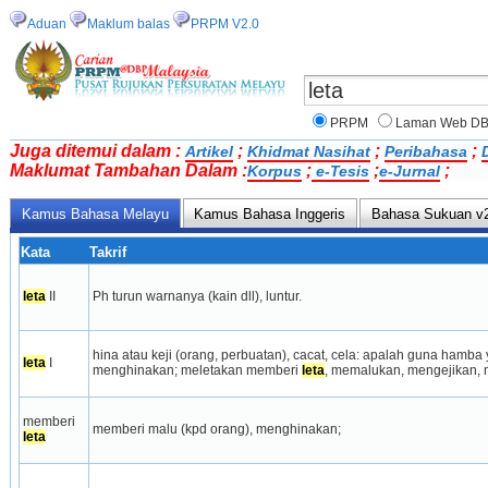
Aduan
Maklum balas
PRPM V2.0
PRPM
Laman Web D
Juga ditemui dalam :
;
;
;
Artikel
Khidmat Nasihat
Peribahasa
Maklumat Tambahan Dalam :
;
;
;
Korpus
e-Tesis
e-Jurnal
Kamus Bahasa Melayu
Kamus Bahasa Inggeris
Bahasa Sukuan v
Kata
Takrif
leta
 II
Ph turun warnanya (kain dll), luntur.
hina atau keji (orang, perbuatan), cacat, cela: apalah guna hamba
leta
 I
menghinakan; meletakan memberi 
leta
, memalukan, mengeji­kan,
memberi 
memberi malu (kpd orang), menghinakan;
leta