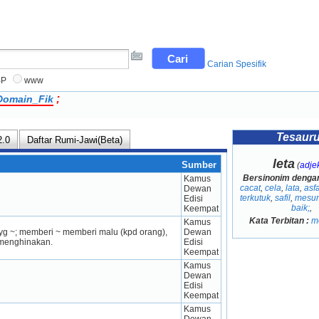
Carian Spesifik
BP
www
;
Domain_Fik
Tesaur
2.0
Daftar Rumi-Jawi(Beta)
leta
Sumber
(
adjek
Bersinonim denga
Kamus 
cacat
,
cela
,
lata
,
asfa
Dewan 
terkutuk
,
safil
,
mesu
Edisi 
baik;
,
Keempat
Kata Terbitan :
m
Kamus 
 yg ~; memberi ~ memberi malu (kpd orang), 
Dewan 
 menghinakan.
Edisi 
Keempat
Kamus 
Dewan 
Edisi 
Keempat
Kamus 