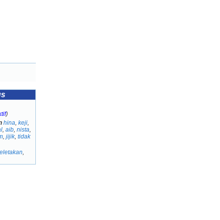
us
tif
)
n
hina
,
keji
,
l
,
aib
,
nista
,
m
,
jijik
,
tidak
eletakan
,