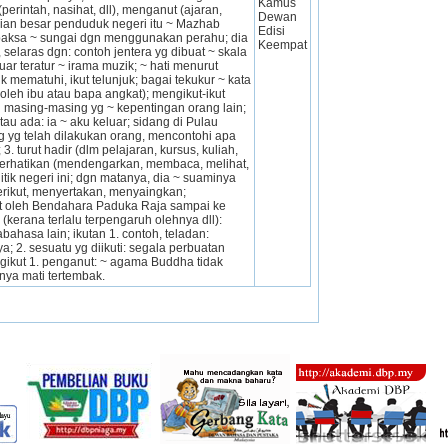
Kamus 
intah, nasihat, dll), menganut (ajaran, 
Dewan 
ian besar penduduk negeri itu ~ Mazhab 
Edisi 
terpaksa ~ sungai dgn menggunakan perahu; dia 
Keempat
selaras dgn: contoh jentera yg dibuat ~ skala 
uar teratur ~ irama muzik; ~ hati menurut 
 mematuhi, ikut telunjuk; bagai tekukur ~ kata 
leh ibu atau bapa angkat); mengikut-ikut 
masing-masing yg ~ kepentingan orang lain; 
tau ada: ia ~ aku keluar; sidang di Pulau 
bg yg telah dilakukan orang, mencontohi apa 
. turut hadir (dlm pelajaran, kursus, kuliah, 
merhatikan (mendengarkan, membaca, melihat, 
ik negeri ini; dgn matanya, dia ~ suaminya 
ikut, menyertakan, menyaingkan; 
ut oleh Bendahara Paduka Raja sampai ke 
 (kerana terlalu terpengaruh olehnya dll): 
ahasa lain; ikutan 1. contoh, teladan: 
 2. sesuatu yg diikuti: segala perbuatan 
ikut 1. penganut: ~ agama Buddha tidak 
~nya mati tertembak.