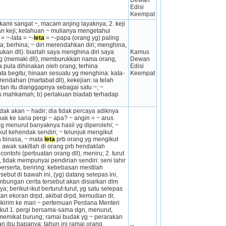
Dewan 
Edisi 
Keempat
ami sangat ~, macam anjing layaknya; 2. keji 
an keji; ketahuan ~ mulianya mengetahui 
 ~-lata = ~-
leta
 = ~-papa (orang yg) paling 
; berhina; ~ diri merendahkan diri; menghina, 
an dll): biarlah saya menghina diri saya 
Kamus 
g (memaki dll), memburukkan nama orang, 
Dewan 
pula dihinakan oleh orang; terhina 
Edisi 
ata begitu; hinaan sesuatu yg menghina: kata-
Keempat
endahan (martabat dll), kekejian: ia telah 
­an itu dianggapnya sebagai satu ~; ~ 
 mahkamah; b) per­lakuan biadab terhadap 
dak akan ~ hadir; dia tidak percaya adiknya 
ak ke sana pergi ~ apa? ~ angin = ~ arus 
 menurut banyaknya hasil yg diperolehi; ~ 
ut kehendak sendiri; ~ telunjuk mengikut 
a binasa, ~ mata 
leta
 prb orang yg mengikut 
 awak sakitlah di orang prb hendaklah 
ontohi (perbuatan orang dll), meniru; 2. turut 
, tidak mempunyai pendirian sendiri: seni lahir 
berserta, beriring: kebebasan mestilah 
ebut di bawah ini, (yg) datang selepas ini, 
bungan cerita tersebut akan disiarkan dlm 
; berikut-ikut berturut-turut, yg satu selepas 
an ekoran drpd, akibat drpd, kemudian dr, 
kirim ke mari ~ pertemuan Perdana Menteri 
kut 1. pergi bersama-sama dgn, menurut, 
 memikat burung; ramai budak yg ~ perarakan 
n ibu bapanya; tahun ini ramai orang 