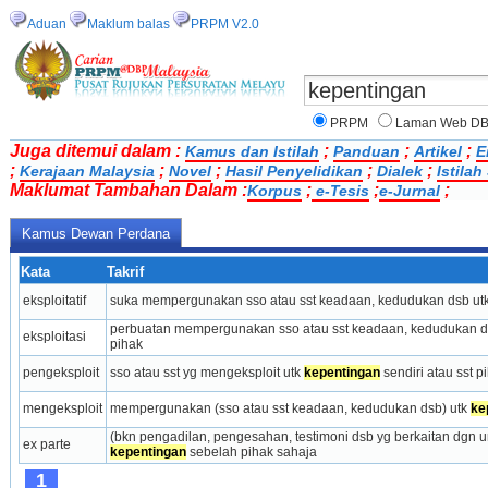
Aduan
Maklum balas
PRPM V2.0
PRPM
Laman Web D
Juga ditemui dalam :
;
;
;
Kamus dan Istilah
Panduan
Artikel
E
;
;
;
;
;
Kerajaan Malaysia
Novel
Hasil Penyelidikan
Dialek
Istila
Maklumat Tambahan Dalam :
;
;
;
Korpus
e-Tesis
e-Jurnal
Kamus Dewan Perdana
Kata
Takrif
eksploitatif
suka mempergunakan sso atau sst keadaan, kedudukan dsb utk
perbuatan mempergunakan sso atau sst keadaan, kedudukan ds
eksploitasi
pihak
pengeksploit
sso atau sst yg mengeksploit utk 
kepentingan
 sendiri atau sst p
mengeksploit
mempergunakan (sso atau sst keadaan, kedudukan dsb) utk 
ke
ex parte
kepentingan
 sebelah pihak sahaja
1