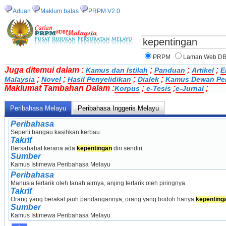
Aduan
Maklum balas
PRPM V2.0
PRPM
Laman Web D
Juga ditemui dalam :
;
;
;
Kamus dan Istilah
Panduan
Artikel
E
;
;
;
;
Malaysia
Novel
Hasil Penyelidikan
Dialek
Kamus Dewan Pe
Maklumat Tambahan Dalam :
;
;
;
Korpus
e-Tesis
e-Jurnal
Peribahasa Melayu
Peribahasa Inggeris Melayu
Peribahasa
Seperti bangau kasihkan kerbau.
Takrif
Bersahabat kerana ada 
kepentingan
 diri sendiri.
Sumber
Kamus Istimewa Peribahasa Melayu
Peribahasa
Manusia tertarik oleh tanah airnya, anjing tertarik oleh piringnya.
Takrif
Orang yang berakal jauh pandangannya, orang yang bodoh hanya 
kepenting
Sumber
Kamus Istimewa Peribahasa Melayu