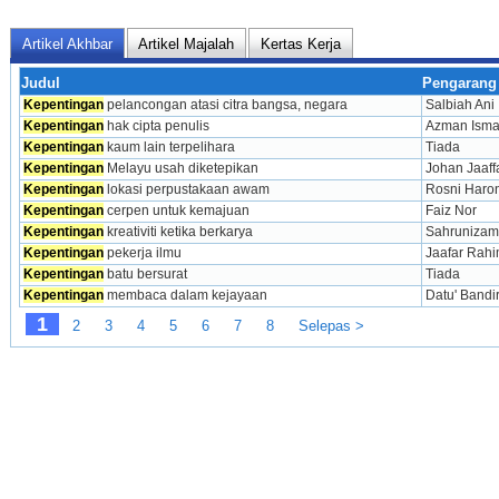
Artikel Akhbar
Artikel Majalah
Kertas Kerja
Judul
Pengarang
Kepentingan
 pelancongan atasi citra bangsa, negara
Salbiah Ani
Kepentingan
 hak cipta penulis
Azman Isma
Kepentingan
 kaum lain terpelihara
Tiada
Kepentingan
 Melayu usah diketepikan
Johan Jaaff
Kepentingan
 lokasi perpustakaan awam
Rosni Haro
Kepentingan
 cerpen untuk kemajuan
Faiz Nor
Kepentingan
 kreativiti ketika berkarya
Sahrunizam 
Kepentingan
 pekerja ilmu
Jaafar Rah
Kepentingan
 batu bersurat
Tiada
Kepentingan
 membaca dalam kejayaan
Datu' Bandi
1
2
3
4
5
6
7
8
Selepas >