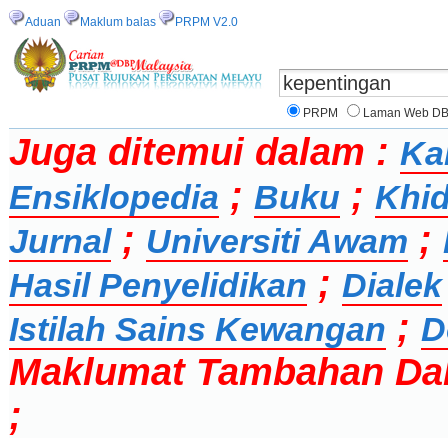
Aduan
Maklum balas
PRPM V2.0
PRPM
Laman Web D
Juga ditemui dalam :
Ka
;
;
Ensiklopedia
Buku
Khid
;
;
Jurnal
Universiti Awam
;
Hasil Penyelidikan
Dialek
;
Istilah Sains Kewangan
D
Maklumat Tambahan Da
;