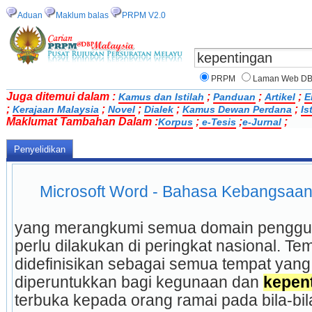
Aduan
Maklum balas
PRPM V2.0
PRPM
Laman Web D
Juga ditemui dalam :
;
;
;
Kamus dan Istilah
Panduan
Artikel
E
;
;
;
;
;
Kerajaan Malaysia
Novel
Dialek
Kamus Dewan Perdana
Is
Maklumat Tambahan Dalam :
;
;
;
Korpus
e-Tesis
e-Jurnal
Penyelidikan
Microsoft Word - Bahasa Kebangsaa
yang merangkumi semua domain penggun
perlu dilakukan di peringkat nasional. Te
didefinisikan sebagai semua tempat yang
diperuntukkan bagi kegunaan dan 
kepen
terbuka kepada orang ramai pada bila-bi