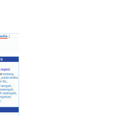
;
edia
us
a tugas
)
an
sedang
,
,
pada ketika
 itu;
,
i tengah
,
setengah
,
h-setengah
,
engahan
,
h
,