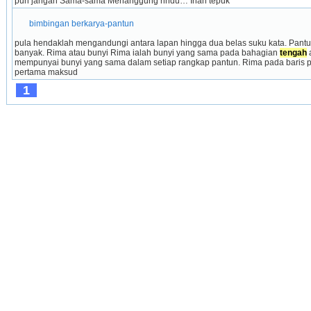
pun jangan Sama-sama Menanggung rindu… Inah tepuk 
 bimbingan berkarya-pantun 
pula hendaklah mengandungi antara lapan hingga dua belas suku kata. Pant
banyak. Rima atau bunyi Rima ialah bunyi yang sama pada bahagian 
tengah
 
mempunyai bunyi yang sama dalam setiap rangkap pantun. Rima pada baris p
pertama maksud 
1