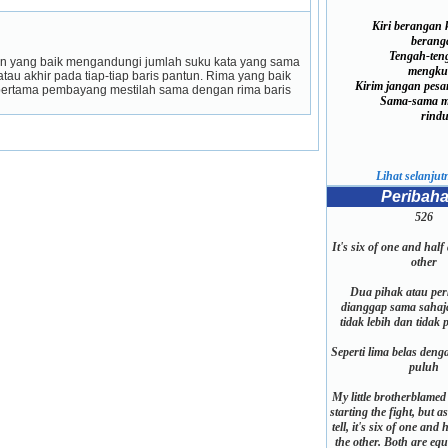
Kiri berangan
berang
Tengah-teng
un yang baik mengandungi jumlah suku kata yang sama 
mengku
atau akhir pada tiap-tiap baris pantun. Rima yang baik 
Kirim jangan pesa
ertama pembayang mestilah sama dengan rima baris 
Sama-sama m
rindu
Lihat selanjutn
Peribah
526
It's six of one and half
other
Dua pihak atau per
dianggap sama sahaj
tidak lebih dan tidak
Seperti lima belas den
puluh
My little brotherblamed 
starting the fight, but a
tell, it's six of one and
the other. Both are eq