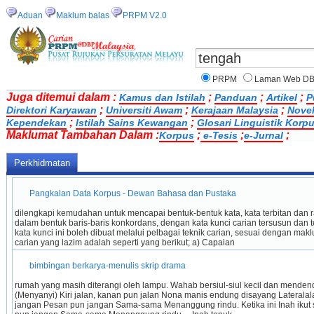
Aduan
Maklum balas
PRPM V2.0
PRPM
Laman Web D
Juga ditemui dalam :
;
;
;
Kamus dan Istilah
Panduan
Artikel
P
;
;
;
Direktori Karyawan
Universiti Awam
Kerajaan Malaysia
Nove
;
;
Kependekan
Istilah Sains Kewangan
Glosari Linguistik Korp
Maklumat Tambahan Dalam :
;
;
;
Korpus
e-Tesis
e-Jurnal
Perkhidmatan
 Pangkalan Data Korpus - Dewan Bahasa dan Pustaka 
dilengkapi kemudahan untuk mencapai bentuk-bentuk kata, kata terbitan dan r
dalam bentuk baris-baris konkordans, dengan kata kunci carian tersusun dan ter
kata kunci ini boleh dibuat melalui pelbagai teknik carian, sesuai dengan makl
carian yang lazim adalah seperti yang berikut; a) Capaian 
 bimbingan berkarya-menulis skrip drama 
rumah yang masih diterangi oleh lampu. Wahab bersiul-siul kecil dan mend
(Menyanyi) Kiri jalan, kanan pun jalan Nona manis endung disayang Lateralala 
jangan Pesan pun jangan Sama-sama Menanggung rindu. Ketika ini Inah iku