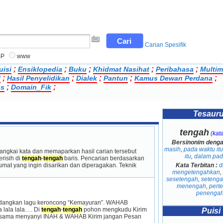
Carian Spesifik
BP
www
;
;
;
;
;
uisi
Ensiklopedia
Buku
Khidmat Nasihat
Peribahasa
Multim
;
;
;
;
;
l
Hasil Penyelidikan
Dialek
Pantun
Kamus Dewan Perdana
;
;
us
Domain_Fik
Tesaur
tengah
(
kat
Bersinonim deng
masih
,
pada waktu itu
angkai kata dan memaparkan hasil carian tersebut 
itu
,
dalam pada
isih di 
tengah
-
tengah
 baris. Pencarian berdasarkan 
Kata Terbitan :
d
umat yang ingin disarikan dan diperagakan. Teknik 
mengetengahkan
,
sesetengah
,
setenga
menengah
,
pert
penenga
endangkan lagu keroncong “Kemayuran”. WAHAB 
lala lala…. Di 
tengah
-
tengah
 pohon mengkudu Kirim 
Puisi
t sama menyanyi INAH & WAHAB Kirim jangan Pesan 