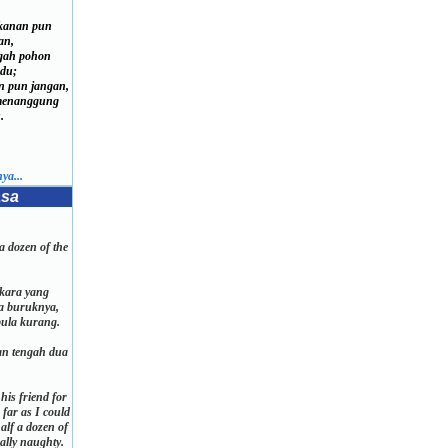
 kanan pun
an,
ah pohon
du;
n pun jangan,
enanggung
.
ya...
asa
 a dozen of the
kara yang
a buruknya,
 pula kurang.
gan tengah dua
his friend for
s far as I could
 half a dozen of
ually naughty.