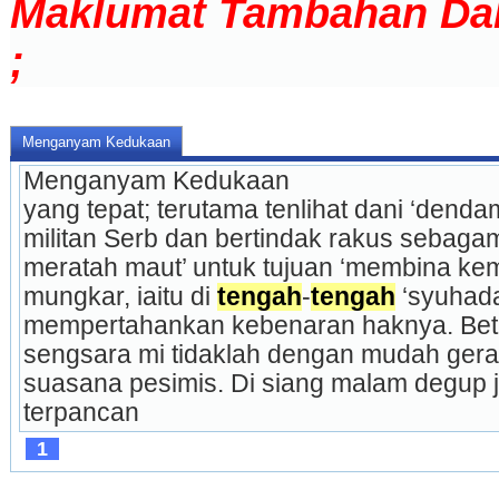
Maklumat Tambahan Da
;
Menganyam Kedukaan
Menganyam Kedukaan
yang tepat; terutama tenlihat dani ‘dend
militan Serb dan bertindak rakus sebaga
meratah maut’ untuk tujuan ‘membina kemul
mungkar, iaitu di 
tengah
-
tengah
 ‘syuhad
mempertahankan kebenaran haknya. Betap
sengsara mi tidaklah dengan mudah gerak
suasana pesimis. Di siang malam degup 
terpancan 
1