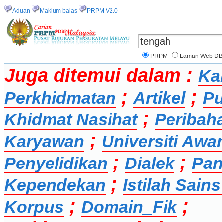
Aduan
Maklum balas
PRPM V2.0
PRPM
Laman Web D
Juga ditemui dalam :
Ka
;
;
Perkhidmatan
Artikel
Pu
;
Khidmat Nasihat
Peribah
;
Karyawan
Universiti Aw
;
;
Penyelidikan
Dialek
Pan
;
Kependekan
Istilah Sai
;
;
Korpus
Domain_Fik