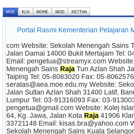
MOE
KLN
MOHE
MOD
KETTHA
Portal Rasmi Kementerian Pelajaran Mal
com Website: Sekolah Menengah Sains T
Jalan Damai 14000 Bukit Mertajam Tel: 
Email: pengetua@streamyx.com Website: 
Menengah Sains 
Raja
 Tun Azlan Shah Ja
Taiping Tel: 05-8083020 Fax: 05-8062576 
seratas@aea.moe.edu.my Website: Seko
Jalan Sultan Azlan Shah 31400 Latif, Ba
Lumpur Tel: 03-91316093 Fax: 03-913003
pengetua@gmail.com Website: Kolej Islam
64, Kg. Jawa, Jalan Kota 
Raja
 41906 Kla
33721148 Email: kisas.bra@yahoo.com We
Sekolah Menengah Sains Kuala Selangor