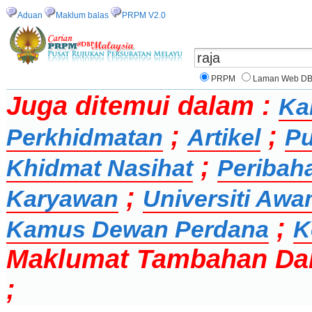
Aduan
Maklum balas
PRPM V2.0
PRPM
Laman Web D
Juga ditemui dalam :
Ka
;
;
Perkhidmatan
Artikel
Pu
;
Khidmat Nasihat
Peribah
;
Karyawan
Universiti Aw
;
Kamus Dewan Perdana
K
Maklumat Tambahan Da
;