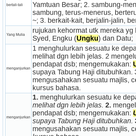
Yamtuan Besar; 2. sambung-me
bertali-tali
sambung, terus-menerus, berterus
~; 3. berkait-kait, berjalin-jalin, ber
rujukan kehormat utk mereka yg b
Yang Mulia
Syed, Engku (
Ungku
) dan Datu;
1 menghulurkan sesuatu ke depan
melihat dgn lebih jelas. 2 mengel
pendapat dsb; mengemukakan: 
menganjurkan
supaya Tabung Haji ditubuhkan.
mengusahakan sesuatu majlis, ce
kursus bahasa.
1.
 menghulurkan sesuatu ke dep
melihat dgn lebih jelas.
2.
 mengel
pendapat dsb; mengemukakan: 
menganjurkan
supaya Tabung Haji ditubuhkan.
mengusahakan sesuatu majlis, c