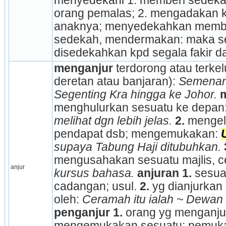
menyedekahi 1. memberi sedekah 
orang pemalas; 2. mengadakan ken
anaknya; menyedekahkan member
sedekah, mendermakan: maka seka
disedekahkan kpd segala fakir da
menganjur
 terdorong atau terke
deretan atau banjaran): 
Semenanj
Segenting Kra hingga ke Johor.
menghulurkan sesuatu ke depan:
melihat dgn lebih jelas.
2.
 mengel
pendapat dsb; mengemukakan: 
supaya Tabung Haji ditubuhkan.
mengusahakan sesuatu majlis, c
anjur
kursus bahasa.
anjuran
1.
 sesua
cadangan; usul. 
2.
 yg dianjurkan
oleh: 
Ceramah itu ialah ~ Dewan
penganjur
1.
 orang yg menganjur
mengemukakan sesuatu; pemuka