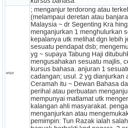
kursus bahasa.
; menganjur terdorong atau terke
(melampaui deretan atau banjara
Malaysia ~ dr Segenting Kra hing
menganjurkan 1 menghulurkan se
kepalanya utk melihat dgn lebih j
sesuatu pendapat dsb; mengemu
yg ~ supaya Tabung Haji ditubuh
mengusahakan sesuatu majlis, ce
kursus bahasa. anjuran 1 sesuatu
anjur
cadangan; usul. 2 yg dianjurkan 
Ceramah itu ~ Dewan Bahasa dan
perihal atau perbuatan menganjur
mempunyai matlamat utk mengera
kalangan ahli masyarakat. pengan
menganjurkan atau mengemukaka
pemimpin: Tun Razak ialah salah 