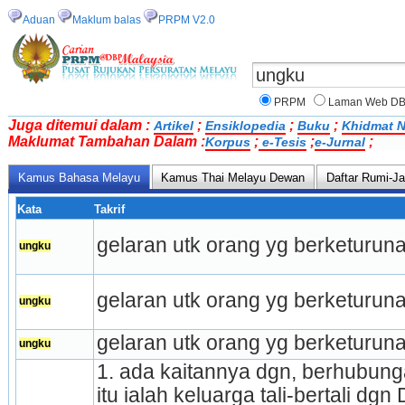
Aduan
Maklum balas
PRPM V2.0
PRPM
Laman Web D
Juga ditemui dalam :
;
;
;
Artikel
Ensiklopedia
Buku
Khidmat N
Maklumat Tambahan Dalam :
;
;
;
Korpus
e-Tesis
e-Jurnal
Kamus Bahasa Melayu
Kamus Thai Melayu Dewan
Daftar Rumi-Ja
Kata
Takrif
gelaran utk orang yg berketurun­a­
ungku
gelaran utk orang yg berketuruna
ungku
gelaran utk orang yg berketuruna
ungku
1. ada kaitannya dgn, ber­hu­bung
itu ialah keluarga tali-bertali dg