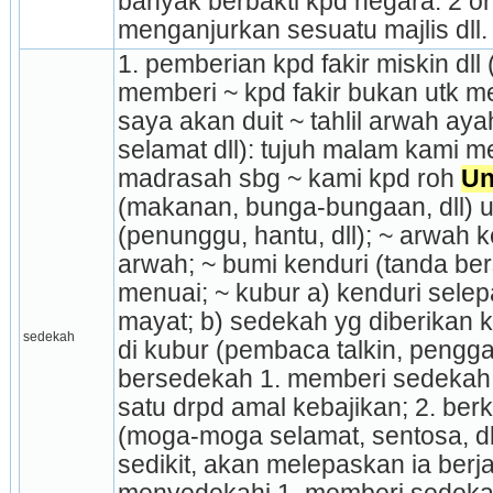
banyak berbakti kpd negara. 2 or
menganjurkan sesuatu majlis dll.
1. pemberian kpd fakir miskin dll 
memberi ~ kpd fakir bukan utk me
saya akan duit ~ tahlil arwah ayah
selamat dll): tujuh malam kami m
madrasah sbg ~ kami kpd roh 
Un
(makanan, bunga-bungaan, dll) ut
(penunggu, hantu, dll); ~ arwah k
arwah; ~ bumi kenduri (tanda be
menuai; ~ kubur a) kenduri sele
mayat; b) sedekah yg di­berikan 
sedekah
di kubur (pembaca talkin, penggali 
bersedekah 1. memberi sedekah (
satu drpd amal kebajikan; 2. berk
(moga-moga selamat, sentosa, dll
sedikit, akan melepaskan ia berja