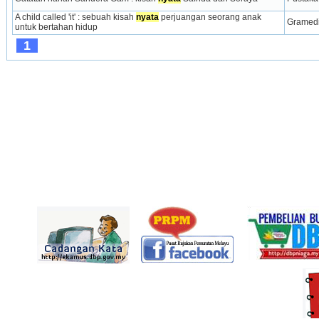
A child called 'it' : sebuah kisah 
nyata
 perjuangan seorang anak 
Gramedi
untuk bertahan hidup
1