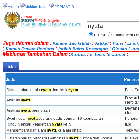
Aduan
Maklum balas
PRPM V2.0
PRPM
Laman Web D
Juga ditemui dalam :
;
;
;
Kamus dan Istilah
Artikel
Puisi
Ensik
;
;
;
Kamus Dewan Perdana
Istilah Sains Kewangan
Glosari Ling
Maklumat Tambahan Dalam :
;
;
;
Korpus
e-Tesis
e-Jurnal
Buku
Judul
Penerbi
Dialog antara dunia 
nyata
 dan tidak 
nyata
Balai P
Dewan B
Analisis 
nyata
(Terbita
Dewan B
Analisis 
nyata
 permulaan
(Terbita
Sybil : kisah 
nyata
 seorang gadis dengan 16 kepribadian
Penerbi
Rindu Mencari Pengertian 
Nyata
 ke IV
[t.p]
Mengembara dari alam 
nyata
 ke alam ghaib
Toko Wi
Catatan harian Sandera Gam : kisah 
nyata
 Safrida dan Soraya
Pustaka