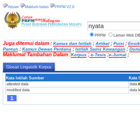
Aduan
Maklum balas
PRPM V2.0
PRPM
Laman Web D
Juga ditemui dalam :
;
;
;
Kamus dan Istilah
Artikel
Puisi
Ensik
;
;
;
Pantun
Kamus Dewan Perdana
Istilah Sains Kewangan
Doma
Maklumat Tambahan Dalam :
;
;
;
Korpus
e-Tesis
e-Jurnal
Glosari Linguistik Korpus
Kata Istilah Sumber
Kata I
attested data
data 
modified data
data 
1