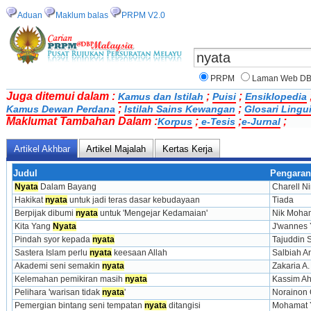
Aduan
Maklum balas
PRPM V2.0
PRPM
Laman Web D
Juga ditemui dalam :
;
;
Kamus dan Istilah
Puisi
Ensiklopedia
;
;
Kamus Dewan Perdana
Istilah Sains Kewangan
Glosari Lingu
Maklumat Tambahan Dalam :
;
;
;
Korpus
e-Tesis
e-Jurnal
Artikel Akhbar
Artikel Majalah
Kertas Kerja
Judul
Pengara
Nyata
 Dalam Bayang
Charell Ni
Hakikat 
nyata
 untuk jadi teras dasar kebudayaan
Tiada
Berpijak dibumi 
nyata
 untuk 'Mengejar Kedamaian'
Nik Moha
Kita Yang 
Nyata
J'wannes 
Pindah syor kepada 
nyata
Tajuddin
Sastera Islam perlu 
nyata
 keesaan Allah
Salbiah A
Akademi seni semakin 
nyata
Zakaria A
Kelemahan pemikiran masih 
nyata
Kassim A
Pelihara 'warisan tidak 
nyata
'
Norainon
Pemergian bintang seni tempatan 
nyata
 ditangisi
Mohamat 