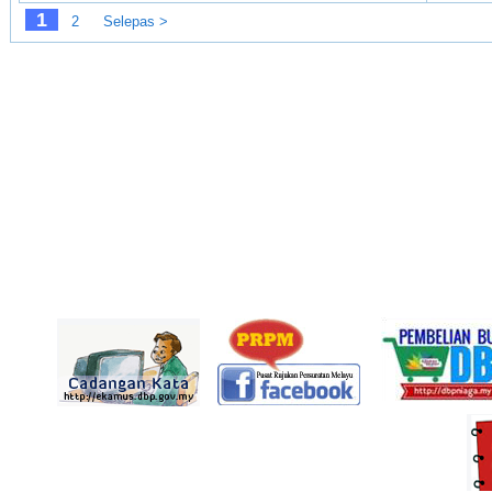
1
2
Selepas >