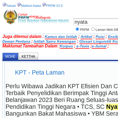
Aduan
Maklum balas
PRPM V2.0
PRPM
Laman Web D
Juga ditemui dalam :
;
;
;
Kamus dan Istilah
Artikel
Puisi
Ensik
;
;
Dewan Perdana
Istilah Sains Kewangan
Glosari Linguistik K
Maklumat Tambahan Dalam :
;
;
;
Korpus
e-Tesis
e-Jurnal
MOHE
KETTHA
KPT - Peta Laman
Perlu Wibawa Jadikan KPT Efisien Dan C
Terbaik Penyelidikan Berimpak Tinggi Anta
Belanjawan 2023 Beri Ruang Seluas-lua
Pendidikan Tinggi Negara • TCS, SC 
Nya
Bangunkan Bakat Mahasiswa • YBM Serah 