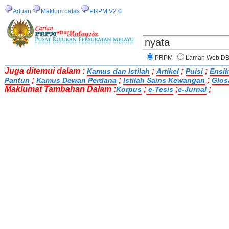
Aduan
Maklum balas
PRPM V2.0
PRPM
Laman Web D
Juga ditemui dalam :
;
;
;
Kamus dan Istilah
Artikel
Puisi
Ensik
;
;
;
Pantun
Kamus Dewan Perdana
Istilah Sains Kewangan
Glos
Maklumat Tambahan Dalam :
;
;
;
Korpus
e-Tesis
e-Jurnal