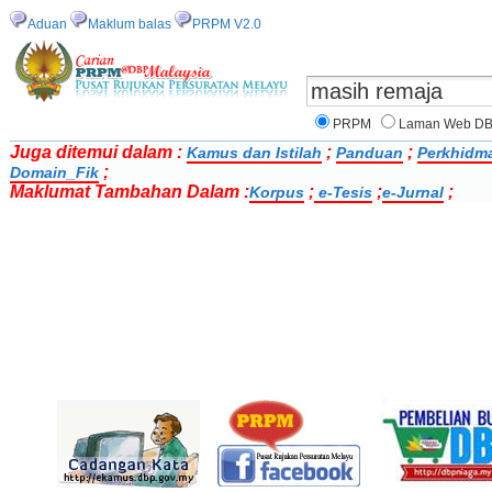
Aduan
Maklum balas
PRPM V2.0
PRPM
Laman Web D
Juga ditemui dalam :
;
;
Kamus dan Istilah
Panduan
Perkhidm
;
Domain_Fik
Maklumat Tambahan Dalam :
;
;
;
Korpus
e-Tesis
e-Jurnal