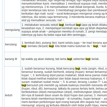
melakukan sesuatu; dgn segenap tenaga; dgn segala daya upaya
menyekolahkan kami. mematikan 1 membuat supaya mati; membunuh
yg meminumnya. 2 ki menyebabkan mati (tidak bergerak, buntu, ban
enjin keretanya lalu turun. 3 membahagi pengatas dan pembawah 
berkaitan dgn mati: surat ~ surat keterangan mengenai orang yg te
isterinya, dia selalu saja termenung. 3 menderita kerana matinya 
alat yg mematikan sesuatu: nat ~.
1. melakukan sesuatu sekali 
lagi
, berbuat 
lagi
 (apa yg telah dilak
kesalahan-nya; 2. mempelajari kembali apa-apa yg telah diajarkan
mengulang
supaya anak-anak ~ pelajaran mereka di rumah; 3. pergi mendapa
isterinya yg baru itu bebe-rapa kali dlm seminggu;
1. kembali (ke), pulang (ke): kami selalu juga ~ ke mari kerana 
berulang
lagi
, berlaku (terjadi) 
lagi
: kita tidak mahu tuduhan itu ~ 
lagi
; ~ kali
karang III
bp waktu yg akan datang; tak lama 
lagi
; sebentar 
lagi
; kelak.
1. sudah beransur kurang, tidak kencang 
lagi
, reda (angin, ribut, 
beransur kurang, sudah berhenti, sidang (hujan): teman-temann
hujan ~; 3. terlindung drpd panas matahari, tidak kena panas matahari
tidak dapat melihat matahari dan tidak dapat merasa habanya; 4. t
suram: matahari sudah mulai ~; 5. ki aman, tenang; Lautan T~ Laut
lagi
 bersuluh prb memilih yg sebaik-baiknya (memilih menantu dll)
(hujan, ribut, dll), bernaung: tatkala itu panas terlalu terik, beliau
berteduhkan (drpd) men­jauh­kan (drpd), melindungkan (drpd), me
teduh
diri-nya di bawah daun asam itu drpd hujan dan panas; 3. menum
kerana telah memberinya tempat ~ di rumahku; hujan tempat ~, pa
mem-berikan pertolongan kpd orang banyak dlm segala hal; mene
menaungi: anjung yg terbuka diteduhi oleh bidai putih hijau; me