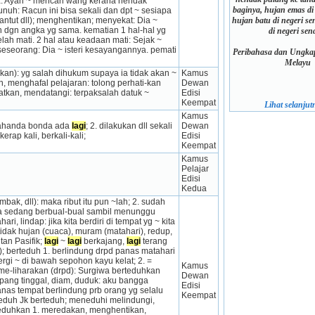
: Ayah ~ mencari wang kerana hendak 
baginya, hujan emas di
: Racun ini bisa sekali dan dpt ~ sesiapa 
tut dll); menghentikan; menyekat: Dia ~ 
hujan batu di negeri sen
dgn angka yg sama. kematian 1 hal-hal yg 
di negeri send
lah mati. 2 hal atau keadaan mati: Sejak ~ 
seseorang: Dia ~ isteri kesayangannya. pemati 
Peribahasa dan Ungkap
Melayu
ukan): yg salah dihukum supaya ia tidak akan ~ 
Kamus 
, menghafal pelajaran: tolong perhati-kan 
Dewan 
tkan, mendatangi: terpaksalah datuk ~ 
Edisi 
Keempat
Lihat selanjutn
Kamus 
ayahanda bonda ada 
lagi
; 2. dilakukan dll sekali 
Dewan 
 kerap kali, berkali-kali;
Edisi 
Keempat
Kamus 
Pelajar 
Edisi 
Kedua
ombak, dll): maka ribut itu pun ~lah; 2. sudah 
ya sedang berbual-bual sambil menunggu 
, lindap: jika kita berdiri di tempat yg ~ kita 
idak hujan (cuaca), muram (matahari), redup, 
an Pasifik; 
lagi
 ~ 
lagi
 berkajang, 
lagi
 terang 
; berteduh 1. berlindung drpd panas matahari 
 pergi ~ di bawah sepohon kayu kelat; 2. = 
Kamus 
me-liharakan (drpd): Surgiwa berteduhkan 
Dewan 
pang tinggal, diam, duduk: aku bangga 
Edisi 
nas tempat berlindung prb orang yg selalu 
Keempat
duh Jk berteduh; meneduhi melindungi, 
neduhkan 1. meredakan, menghentikan, 