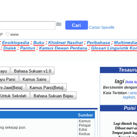
Carian Spesifik
BP
www
;
;
;
;
;
Ensiklopedia
Buku
Khidmat Nasihat
Peribahasa
Multimedia
;
;
;
;
Dialek
Pantun
Kamus Dewan Perdana
Glosari Linguistik Ko
Tesaur
layu
Bahasa Sukuan v1.0
yu Parsi
Kamus Sains
lagi
(
kata t
mi-Jawi(Beta)
Kamus Parsi(Beta)
Bersinonim denga
Kata Terbitan :
sela
 Untuk Sekolah
Bahasa Sukuan Bajau
lagikan
,
Puisi
Sumber
Kamus 
Lagi ditutuh la
Pelajar 
ang sekejap pun.
Dibuat mari am
Edisi 
Tempat jatuh lag
Kedua