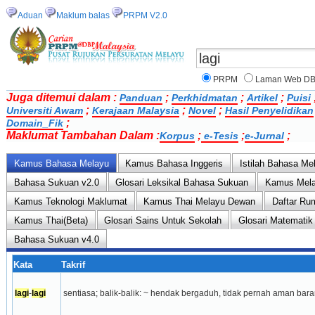
Aduan
Maklum balas
PRPM V2.0
PRPM
Laman Web D
Juga ditemui dalam :
;
;
;
Panduan
Perkhidmatan
Artikel
Puisi
;
;
;
Universiti Awam
Kerajaan Malaysia
Novel
Hasil Penyelidikan
;
Domain_Fik
Maklumat Tambahan Dalam :
;
;
;
Korpus
e-Tesis
e-Jurnal
Kamus Bahasa Melayu
Kamus Bahasa Inggeris
Istilah Bahasa Me
Bahasa Sukuan v2.0
Glosari Leksikal Bahasa Sukuan
Kamus Mela
Kamus Teknologi Maklumat
Kamus Thai Melayu Dewan
Daftar Ru
Kamus Thai(Beta)
Glosari Sains Untuk Sekolah
Glosari Matematik
Bahasa Sukuan v4.0
Kata
Takrif
lagi
-
lagi
sentiasa; balik-balik: ~ hendak bergaduh, tidak pernah aman bar