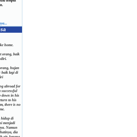
la tempat
n.
ya...
asa
ike home.
t orang, baik
diri.
orang, hujan
 baik lagi di
ri
ing abroad for
a successful
 down in his
eturn to his
m, there is no
me.
 hidup di
ni menjadi
aya. Namun
hatinya, dia
h air, kerana