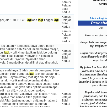
Kononkan pu
Kamus 
bermai
Pelajar 
Edisi 
Kedua
Kamus 
Lihat selanjutn
, dia ~ tidur. 2 = ~ 
lagi
 ada 
lagi
; tinggal 
lagi
: 
Pelajar 
Peribah
Edisi 
Kedua
264
Kamus 
Pelajar 
There is no place l
Edisi 
Kedua
Betapa baik pun tempa
, ibu sudah ~ jendela supaya udara bersih 
lagi tempat sen
tkan pakaian dsb: Sebelum memasuki masjid, 
Kamus 
pul 
lagi
: ~ tali. 4 menjadikan tidak bergulung 
Hujan emas di negeri 
Pelajar 
a tidak kuncup: ~ payung; ~ lipatan. 5 
batu di negeri sendiri;
Edisi 
kara dll: Syarikat Syamelin telah ~ 
negeri sendi
Kedua
a. 6 menjadikan dpt dilihat atau diketahui: 
My father has been liv
juga sudahnya. 2 tidak pernah bernyawa; tidak 
years, and now he's 
am dll); tidak bergerak 
lagi
 (bkn persatuan dll); 
businessman. But deep
dll). ~ ayam (katak) mati dgn sia-sia saja 
heart, he yearns to r
anak. ~ celik mati sebelum hajat atau 
homeland because to hi
ah mengalami bahaya besar atau setelah sakit 
place like ho
bkn kayu). ~ langkah tidak dpt melakukan apa-
lm air dll). ~ pucuk a. penyakit yg 
Bapaku telah lama
 b. ki lemah zakarnya (bkn lelaki). ~ rasa 
Kamus 
perantauan, dan ki
syahid mati kerana Allah (spt kerana 
Pelajar 
usahawan yang berj
dai Allah (spt membunuh diri). mati-matian 1 
Edisi 
begitu, jauh di dalam 
~. bermati-mati bersungguh-sungguh 
Kedua
hendak pulang ke tana