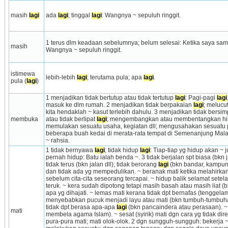
masih 
lagi
ada 
lagi
; tinggal 
lagi
: Wangnya ~ sepuluh ringgit.
1 terus dlm keadaan sebelumnya; belum selesai: Ketika saya sampai
masih
Wangnya ~ sepuluh ringgit.
istimewa 
lebih-lebih 
lagi
; terutama pula; apa 
lagi
.
pula (
lagi
)
1 menjadikan tidak bertutup atau tidak tertutup 
lagi
: Pagi-pagi 
lagi
masuk ke dlm rumah. 2 menjadikan tidak berpakaian 
lagi
; melucu
kita hendaklah ~ kasut terlebih dahulu. 3 menjadikan tidak bersim
membuka
atau tidak berlipat 
lagi
; mengembangkan atau membentangkan hingg
memulakan sesuatu usaha, kegiatan dll; mengusahakan sesuatu per
beberapa buah kedai di merata-rata tempat di Semenanjung Malaysi
~ rahsia.
1 tidak bernyawa 
lagi
; tidak hidup 
lagi
: Tiap-tiap yg hidup akan ~ 
pernah hidup: Batu ialah benda ~. 3 tidak berjalan spt biasa (bkn j
tidak terus (bkn jalan dll); tidak berorang 
lagi
 (bkn bandar, kampung 
dan tidak ada yg mempedulikan. ~ beranak mati ketika melahirkan 
sebelum cita-cita seseorang tercapai. ~ hidup balik selamat setel
teruk. ~ kera sudah dipotong tetapi masih basah atau masih liat (
apa yg dihajati. ~ lemas mati kerana tidak dpt bernafas (tenggelam d
menyebabkan pucuk menjadi layu atau mati (bkn tumbuh-tumbuhan).
tidak dpt berasa apa-apa 
lagi
 (bkn pancaindera atau perasaan). ~ 
mati
membela agama Islam). ~ sesat (syirik) mati dgn cara yg tidak dire
pura-pura mati; mati olok-olok. 2 dgn sungguh-sungguh: bekerja 