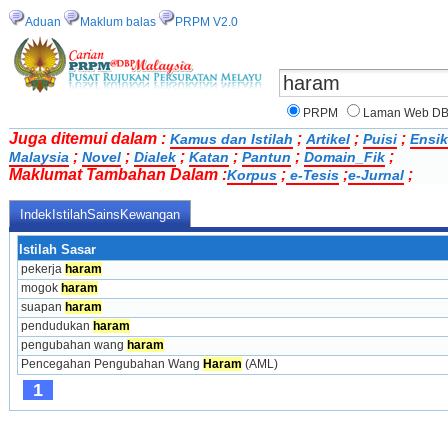
Aduan
Maklum balas
PRPM V2.0
PRPM
Laman Web D
Juga ditemui dalam :
;
;
;
Kamus dan Istilah
Artikel
Puisi
Ensik
;
;
;
;
;
;
Malaysia
Novel
Dialek
Katan
Pantun
Domain_Fik
Maklumat Tambahan Dalam :
;
;
;
Korpus
e-Tesis
e-Jurnal
IndekIstilahSainsKewangan
Istilah Sasar
pekerja 
haram
mogok 
haram
suapan 
haram
pendudukan 
haram
pengubahan wang 
haram
Pencegahan Pengubahan Wang 
Haram
 (AML)
1