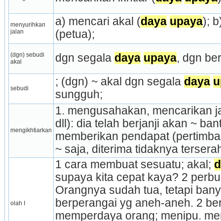
a) mencari akal (
daya
upaya
); 
menyurihkan 
jalan
(petua);
(dgn) sebudi 
dgn segala 
daya
upaya
, dgn b
akal
; (dgn) ~ akal dgn segala 
daya
u
sebudi
sungguh;
1. mengusahakan, mencarikan jal
dll): dia telah berjanji akan ~ ban
mengikhtiarkan
memberikan pendapat (pertimbanga
~ saja, diterima tidaknya terser
1 cara membuat sesuatu; akal; 
d
supaya kita cepat kaya? 2 perbua
Orangnya sudah tua, tetapi bany
berperangai yg aneh-aneh. 2 ber
olah I
memperdaya orang; menipu. me