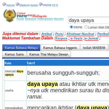
Aduan
Maklum balas
PRPM V2.0
PRPM
Laman Web D
Juga ditemui dalam :
;
;
;
Artikel
Puisi
Khidmat Nasihat
Periba
Maklumat Tambahan Dalam :
;
;
;
Korpus
e-Tesis
e-Jurnal
Kamus Bahasa Melayu
Kamus Bahasa Inggeris
Istilah MABBIM
Kamus Sains
Kamus Thai Melayu Dewan
Kata
Takrif
mencari 
daya
berusaha sungguh­-sungguh;
upaya
daya
upaya
~nya utk mendirikan surau itu dis
usaha
ramai
.
mencarikan ikhtiar (
daya
upaya
)
mengakalkan