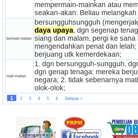
mempermain-ma­in­­­­kan atau mem
seakan-akan: Beliau melangkah ~ 
daya
upaya
, dgn segenap tenag
siang dan malam, pergi ke sana k
bermati-matian
mengendahkan penat dan lelah; 
berjuang utk kemerdekaan;
1. dgn bersungguh-sungguh, dgn
dgn genap tenaga: mereka berj
mati-matian
negara; 2. tidak sebenarnya mati,
olok-olok;
1
2
3
4
5
6
Selepas >