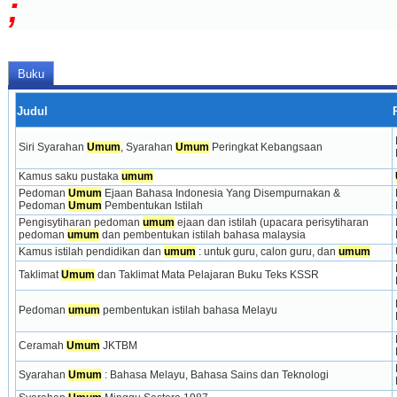
;
Buku
Judul
Siri Syarahan 
Umum
, Syarahan 
Umum
 Peringkat Kebangsaan
Kamus saku pustaka 
umum
Pedoman 
Umum
 Ejaan Bahasa Indonesia Yang Disempurnakan & 
Pedoman 
Umum
 Pembentukan Istilah
Pengisytiharan pedoman 
umum
 ejaan dan istilah (upacara perisytiharan 
pedoman 
umum
 dan pembentukan istilah bahasa malaysia
Kamus istilah pendidikan dan 
umum
 : untuk guru, calon guru, dan 
umum
Taklimat 
Umum
 dan Taklimat Mata Pelajaran Buku Teks KSSR
Pedoman 
umum
 pembentukan istilah bahasa Melayu
Ceramah 
Umum
 JKTBM
Syarahan 
Umum
 : Bahasa Melayu, Bahasa Sains dan Teknologi