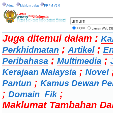
Aduan
Maklum balas
PRPM V2.0
PRPM
Laman Web D
Juga ditemui dalam :
Ka
;
;
Perkhidmatan
Artikel
En
;
;
Peribahasa
Multimedia
;
Kerajaan Malaysia
Novel
;
Pantun
Kamus Dewan Pe
;
;
Domain_Fik
Maklumat Tambahan Da