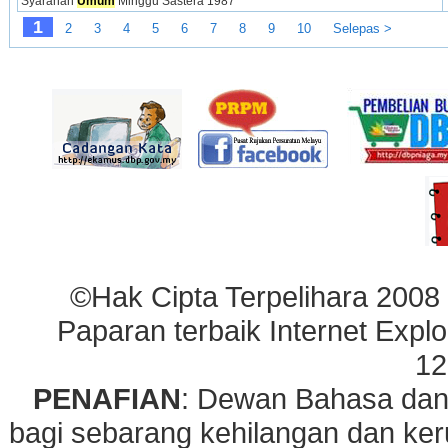
Syarahan 
Umum
 Minggu Sastera 1987
1
2
3
4
5
6
7
8
9
10
Selepas >
©Hak Cipta Terpelihara 2008
Paparan terbaik Internet Explo
12
PENAFIAN
: Dewan Bahasa dan
bagi sebarang kehilangan dan ke