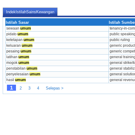
IndekIstilahSainsKewangan
Istilah Sasar
Istilah Sumbe
sewaan 
umum
tenancy-in-co
pidato 
umum
public speakin
ketetapan 
umum
public ruling
keluaran 
umum
generic produc
pesaing 
umum
generic competi
latihan 
umum
general trainin
mogok 
umum
general strike/to
penstabilan 
umum
general stabiliz
penyelesaian 
umum
general solutio
hasil 
umum
general revenu
1
2
3
4
Selepas >