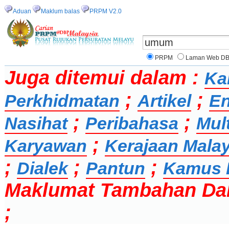
Aduan
Maklum balas
PRPM V2.0
PRPM
Laman Web D
Juga ditemui dalam :
Ka
;
;
Perkhidmatan
Artikel
En
;
;
Nasihat
Peribahasa
Mul
;
Karyawan
Kerajaan Malay
;
;
;
Dialek
Pantun
Kamus 
Maklumat Tambahan Da
;