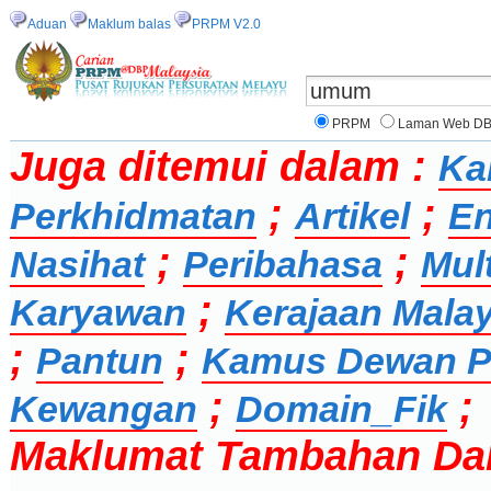
Aduan
Maklum balas
PRPM V2.0
PRPM
Laman Web D
Juga ditemui dalam :
Ka
;
;
Perkhidmatan
Artikel
En
;
;
Nasihat
Peribahasa
Mul
;
Karyawan
Kerajaan Malay
;
;
Pantun
Kamus Dewan P
;
;
Kewangan
Domain_Fik
Maklumat Tambahan Da