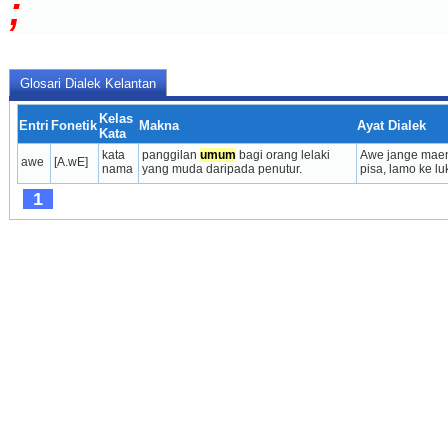
;
Glosari Dialek Kelantan
Kelas
Entri
Fonetik
Makna
Ayat Dialek
Kata
kata 
panggilan 
umum
 bagi orang lelaki 
Awe jange maen
awe
[A.wE]
nama
yang muda daripada penutur.
pisa, lamo ke lu
1