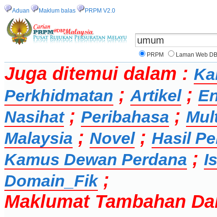
Aduan
Maklum balas
PRPM V2.0
PRPM
Laman Web D
Juga ditemui dalam :
Ka
;
;
Perkhidmatan
Artikel
En
;
;
Nasihat
Peribahasa
Mul
;
;
Malaysia
Novel
Hasil Pe
;
Kamus Dewan Perdana
I
;
Domain_Fik
Maklumat Tambahan Da