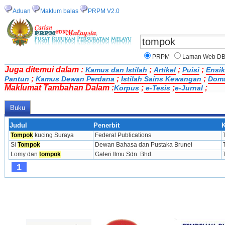
Aduan
Maklum balas
PRPM V2.0
PRPM
Laman Web D
Juga ditemui dalam :
;
;
;
Kamus dan Istilah
Artikel
Puisi
Ensik
;
;
;
Pantun
Kamus Dewan Perdana
Istilah Sains Kewangan
Doma
Maklumat Tambahan Dalam :
;
;
;
Korpus
e-Tesis
e-Jurnal
Buku
Judul
Penerbit
K
Tompok
 kucing Suraya
Federal Publications
Si 
Tompok
Dewan Bahasa dan Pustaka Brunei
Lomy dan 
tompok
Galeri Ilmu Sdn. Bhd.
1