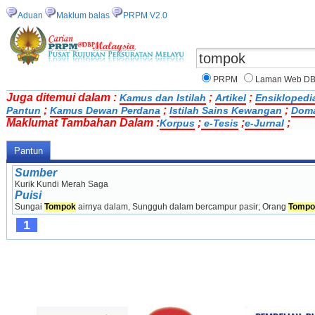
Aduan
Maklum balas
PRPM V2.0
PRPM
Laman Web D
Juga ditemui dalam :
;
;
Kamus dan Istilah
Artikel
Ensiklopedi
;
;
;
Pantun
Kamus Dewan Perdana
Istilah Sains Kewangan
Doma
Maklumat Tambahan Dalam :
;
;
;
Korpus
e-Tesis
e-Jurnal
Pantun
Sumber
Kurik Kundi Merah Saga
Puisi
Sungai 
Tompok
 airnya dalam, Sungguh dalam bercampur pasir; Orang 
Tompo
1