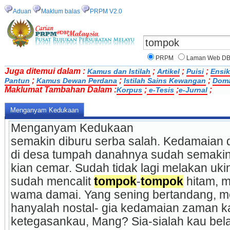
Aduan
Maklum balas
PRPM V2.0
PRPM
Laman Web D
Juga ditemui dalam :
;
;
;
Kamus dan Istilah
Artikel
Puisi
Ensik
;
;
;
Pantun
Kamus Dewan Perdana
Istilah Sains Kewangan
Doma
Maklumat Tambahan Dalam :
;
;
;
Korpus
e-Tesis
e-Jurnal
Menganyam Kedukaan
Menganyam Kedukaan
semakin diburu serba salah. Kedamaian d
di desa tumpah danahnya sudah semakinj
kian cemar. Sudah tidak lagi melakan ukin
sudah mencalit 
tompok
-
tompok
 hitam, 
wama damai. Yang sening bertandang, m
hanyalah nostal- gia kedamaian zaman k
ketegasankau, Mang? Sia-sialah kau belajar