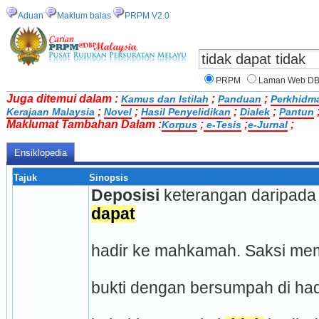
Aduan
Maklum balas
PRPM V2.0
PRPM
Laman Web D
Juga ditemui dalam :
;
;
Kamus dan Istilah
Panduan
Perkhidm
;
;
;
;
Kerajaan Malaysia
Novel
Hasil Penyelidikan
Dialek
Pantun
Maklumat Tambahan Dalam :
;
;
;
Korpus
e-Tesis
e-Jurnal
Ensiklopedia
Tajuk
Sinopsis
Deposisi
 keterangan daripada
dapat
hadir ke mahkamah. Saksi me
bukti dengan bersumpah di h