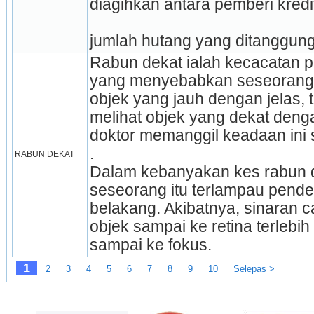
diagihkan antara pemberi kred
jumlah hutang yang ditanggung
Rabun dekat ialah kecacatan p
yang menyebabkan seseorang
objek yang jauh dengan jelas, t
melihat objek yang dekat denga
doktor memanggil keadaan ini 
.
RABUN DEKAT
Dalam kebanyakan kes rabun 
seseorang itu terlampau pende
belakang. Akibatnya, sinaran c
objek sampai ke retina terlebi
sampai ke fokus.
1
2
3
4
5
6
7
8
9
10
Selepas >