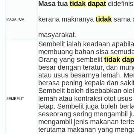
Masa tua
tidak
dapat
 didefini
kerana maknanya 
tidak
 sama 
MASA TUA
masyarakat. 
Sembelit ialah keadaan apabila
membuang bahan sisa semuda
Orang yang sembelit 
tidak
dap
besar dengan teratur, dan mun
atau usus besarnya lemah. Me
berasa pening kepala dan sakit
Sembelit boleh disebabkan ole
lemah atau kontraksi otot usus
SEMBELIT
tetap. Sembelit juga boleh berl
seseorang sering mengambil ju
mengambil jenis makanan tert
terutama makanan yang menga