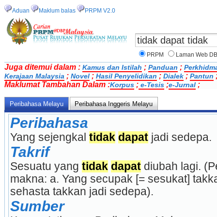
Aduan
Maklum balas
PRPM V2.0
PRPM
Laman Web D
Juga ditemui dalam :
;
;
Kamus dan Istilah
Panduan
Perkhidm
;
;
;
;
Kerajaan Malaysia
Novel
Hasil Penyelidikan
Dialek
Pantun
Maklumat Tambahan Dalam :
;
;
;
Korpus
e-Tesis
e-Jurnal
Peribahasa Melayu
Peribahasa Inggeris Melayu
Peribahasa
Yang sejengkal 
tidak
dapat
 jadi sedepa.
Takrif
Sesuatu yang 
tidak
dapat
 diubah lagi. (
makna: a. Yang secupak [= sesukat] takka
sehasta takkan jadi sedepa).
Sumber