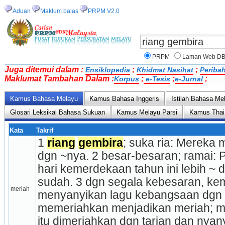
Aduan
Maklum balas
PRPM V2.0
PRPM
Laman Web D
Juga ditemui dalam :
;
;
Ensiklopedia
Khidmat Nasihat
Periba
Maklumat Tambahan Dalam :
;
;
;
Korpus
e-Tesis
e-Jurnal
Kamus Bahasa Melayu
Kamus Bahasa Inggeris
Istilah Bahasa Me
Glosari Leksikal Bahasa Sukuan
Kamus Melayu Parsi
Kamus Thai
Kata
Takrif
1 
riang
gembira
; suka ria: Mereka 
dgn ~nya. 2 besar-besaran; ramai:
hari kemerdekaan tahun ini lebih ~ 
sudah. 3 dgn segala kebesaran, kemu
meriah
menyanyikan lagu kebangsaan dgn 
memeriahkan menjadikan meriah; m
itu dimeriahkan dgn tarian dan nyan