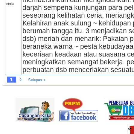
ceria
darjah sempena kunjungan para pel
seseorang kelihatan ceria, meriang
Kelahir­an anak sulung ~ kehidupan
berumah tangga itu. 3 menjadikan se
dsb) meriah dan menarik: Pakaian pa
beraneka warna ~ pesta kebudayaan 
keceriaan keadaan atau suasana ceria
meningkatkan semangat bekerja. pen
perbuatan dsb menceriakan sesuatu
1
2
Selepas >