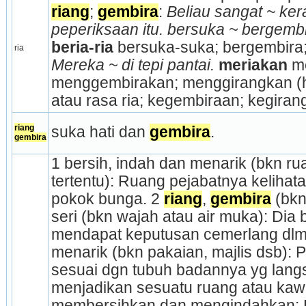
riang
; 
gembira
: 
Beliau sangat ~ kera
peperiksaan itu. bersuka ~ bergembi
beria-ria
 bersuka-suka; bergembira
ria
Mereka ~ di tepi pantai.
meriakan 
me
menggembirakan; menggirangkan (ha
atau rasa ria; kegembiraan; kegiran
riang
suka hati dan 
gembira
.
gembira
1 bersih, indah dan menarik (bkn ru
tertentu): Ruang pejabatnya kelihata
pokok bunga. 2 
riang
, 
gembira
 (bk
seri (bkn wajah atau air muka): Dia b
mendapat keputusan cemerlang dlm p
menarik (bkn pakaian, majlis dsb): P
sesuai dgn tubuh badannya yg langs
menjadikan sesuatu ruang atau kawa
membersihkan dan mengindahkan: Pel