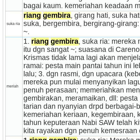
bagai kaum. kemeriahan keadaan me
riang
gembira
, girang hati, suka ha
suka, bergembira, ber­girang-girang: 
suka ria
~.
1. 
riang
gembira
, suka ria: merek
itu dgn sangat ~; suasana di Carenob
Krismas tidak lama lagi akan menjel
ramai: pesta main pantai tahun ini le
lalu; 3. dgn rasmi, dgn upacara (kebe
mereka pun mulai menyanyikan lagu
meriah
penuh perasaan; memeriahkan menj
gembirakan, meramaikan, dll: pesta 
tarian dan nyanyian drpd berbagai-b
kemeriahan keriaan, kegembiraan, ke
tahun keputeraan Nabi SAW telah kita
kita rayakan dgn penuh kemesraan 