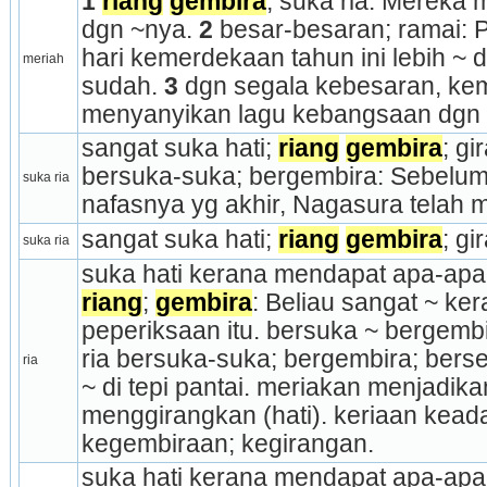
1
riang
gembira
; suka ria: Mereka 
dgn ~nya. 
2
 besar-besaran; ramai:
hari kemerdekaan tahun ini lebih ~ 
meriah
sudah. 
3
 dgn segala kebesaran, kemu
menyanyikan lagu kebangsaan dgn 
sangat suka hati; 
riang
gembira
; gi
bersuka-suka; bergembira: Sebelu
suka ria
nafasnya yg akhir, Nagasura telah m
sangat suka hati; 
riang
gembira
; gi
suka ria
riang
; 
gembira
: Beliau sangat ~ kera
peperiksaan itu. bersuka ~ bergembi
ria bersuka-suka; bergembira; bers
ria
~ di tepi pantai. meriakan menjadik
menggirangkan (hati). keriaan keadaa
kegembiraan; kegirangan.