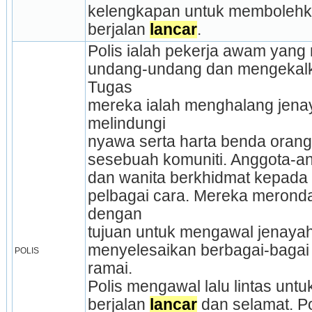
kelengkapan untuk membolehk
berjalan 
lancar
.
Polis ialah pekerja awam yan
undang-undang dan mengekalk
Tugas
mereka ialah menghalang jenay
melindungi
nyawa serta harta benda oran
sesebuah komuniti. Anggota-ang
dan wanita berkhidmat kepada 
pelbagai cara. Mereka meronda 
dengan
tujuan untuk mengawal jenay
menyelesaikan berbagai-bagai
POLIS
ramai.
Polis mengawal lalu lintas un
berjalan 
lancar
 dan selamat. Po