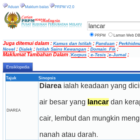
Aduan
Maklum balas
PRPM V2.0
PRPM
Laman Web D
Juga ditemui dalam :
;
;
Kamus dan Istilah
Panduan
Perkhidm
;
;
;
;
Novel
Dialek
Istilah Sains Kewangan
Domain_Fik
Maklumat Tambahan Dalam :
;
;
;
Korpus
e-Tesis
e-Jurnal
Ensiklopedia
Tajuk
Sinopsis
Diarea
 ialah keadaan yang dic
air besar yang 
lancar
 dan kera
DIAREA
cair, lembut dan mungkin men
nanah atau darah.