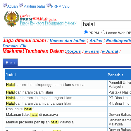
Aduan
Maklum balas
PRPM V2.0
PRPM
Laman Web D
Juga ditemui dalam :
;
;
Kamus dan Istilah
Artikel
Ensiklopedi
;
Domain_Fik
Maklumat Tambahan Dalam :
;
;
;
Korpus
e-Tesis
e-Jurnal
Buku
Judul
Penerbit
Penerbit Univer
Halal
 haram dalam kepenggunaan Islam semasa
Malaysia
Halal
 dan haram dalam Islam
Pustaka Nasion
Halal
 dan haram dalam pandangan Islam
P.T. Bina Ilmu
Halal
 dan haram dalam pandangan Islam
P.T. Bina Ilmu
Rasuah itu 
halal
?
Makanan tidak 
halal
 di pasaraya
Dewan Bahas
Jabatan Kemaj
Manual prosedur pensijilan 
halal
 Malaysia
Malaysia
Dewan Bahasa