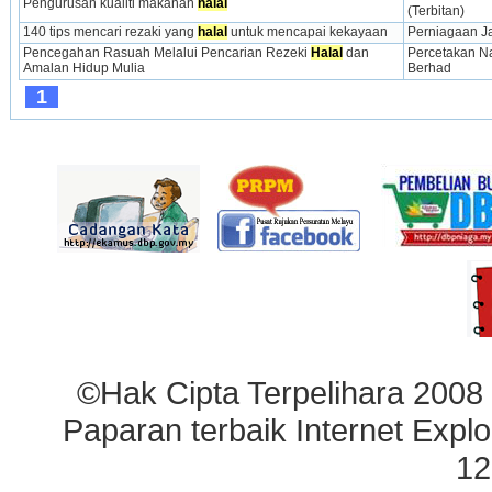
Pengurusan kualiti makanan 
halal
(Terbitan)
140 tips mencari rezaki yang 
halal
 untuk mencapai kekayaan
Perniagaan J
Pencegahan Rasuah Melalui Pencarian Rezeki 
Halal
 dan 
Percetakan Na
Amalan Hidup Mulia
Berhad
1
©Hak Cipta Terpelihara 2008
Paparan terbaik Internet Explo
12