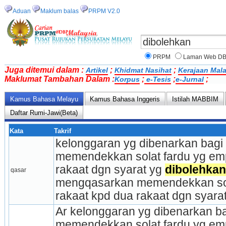
Aduan
Maklum balas
PRPM V2.0
PRPM
Laman Web D
Juga ditemui dalam :
;
;
Artikel
Khidmat Nasihat
Kerajaan Mala
Maklumat Tambahan Dalam :
;
;
;
Korpus
e-Tesis
e-Jurnal
Kamus Bahasa Melayu
Kamus Bahasa Inggeris
Istilah MABBIM
Daftar Rumi-Jawi(Beta)
Kata
Takrif
kelonggaran yg dibenarkan bagi m
memendekkan solat fardu yg emp
rakaat dgn syarat yg 
dibolehkan
qasar
mengqasarkan memendekkan sola
rakaat kpd dua rakaat dgn syarat
Ar kelonggaran yg dibenarkan bag
memendekkan solat fardu yg emp