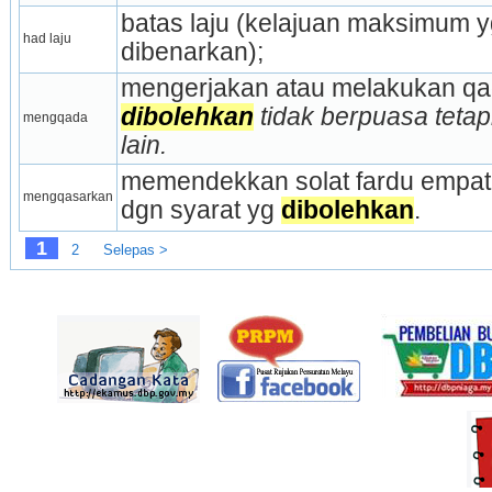
batas laju (kelajuan maksimum y
had laju
dibenarkan);
mengerjakan atau melakukan qa
dibolehkan
 tidak berpuasa tetap
mengqada
lain.
memendekkan solat fardu empat 
mengqasarkan
dgn syarat yg 
dibolehkan
.
1
2
Selepas >