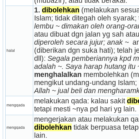
(mubazir), atau tidak berakal.
1.
dibolehkan
 (melakukan sesua
Islam; tidak ditegah oleh syarak;
lembu ~ dimakan oleh orang-ora
atau dibuat dgn jalan yg sah atau 
diperoleh secara jujur; anak ~ 
 a
(diberikan dgn suka hati); telah j
halal
dll): 
Segala pemberiannya kpd m
adalah ~. Saya harap hutang itu ~
menghalalkan
 membolehkan (m
Allah ~ jual beli dan mengharamk
melakukan qada: kalau sakit 
dib
mengqada
tetapi mesti ~nya pd hari yg lain.
dibolehkan
 tidak berpuasa tetap
mengqada
lain.