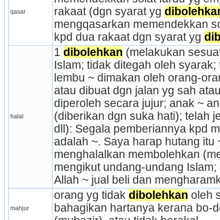
rakaat (dgn syarat yg 
dibolehka
qasar
mengqasarkan memendekkan sola
kpd dua rakaat dgn syarat yg 
di
1 
dibolehkan
 (melakukan sesua
Islam; tidak ditegah oleh syarak; 
lembu ~ dimakan oleh orang-orang
atau dibuat dgn jalan yg sah atau 
diperoleh secara jujur; anak ~ an
(diberikan dgn suka hati); telah j
halal
dll): Segala pemberiannya kpd m
adalah ~. Saya harap hutang itu ~
menghalalkan membolehkan (mem
mengikut undang-undang Islam; d
Allah ~ jual beli dan mengharamk
orang yg tidak 
dibolehkan
 oleh
bahagikan hartanya kerana bo-doh,
mahjur