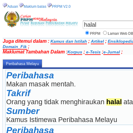
Aduan
Maklum balas
PRPM V2.0
PRPM
Laman Web D
Juga ditemui dalam :
;
;
Kamus dan Istilah
Artikel
Ensiklopedi
;
Domain_Fik
Maklumat Tambahan Dalam :
;
;
;
Korpus
e-Tesis
e-Jurnal
Peribahasa Melayu
Peribahasa
Makan masak mentah.
Takrif
Orang yang tidak menghiraukan 
halal
 at
Sumber
Kamus Istimewa Peribahasa Melayu
Peribahasa