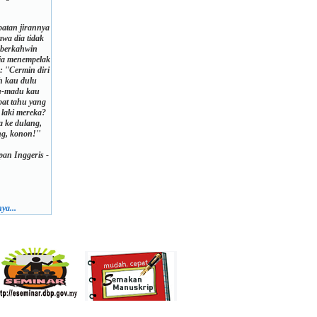
atan jirannya
wa dia tidak
 berkahwin
ia menempelak
 ''Cermin diri
h kau dulu
u-madu kau
at tahu yang
laki mereka?
a ke dulang,
ng, konon!''
an Inggeris -
ya...