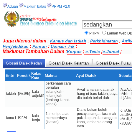
Aduan
Maklum balas
PRPM V2.0
PRPM
Laman Web D
Juga ditemui dalam :
;
;
Kamus dan Istilah
Perkhidmatan
Artik
;
;
;
Penyelidikan
Pantun
Domain_Fik
Maklumat Tambahan Dalam :
;
;
;
Korpus
e-Tesis
e-Jurnal
Glosari Dialek Kedah
Glosari Dialek Kelantan
Glosari Dialek Pulau
Kelas
Entri
Fonetik
Makna
Ayat Dialek
Sebuta
Kata
berkenaan cara 
berjalan 
Awat lama sangat anak 
[A.wAt 
kata 
selangkah-
takteh
[tA/.tEh]
hang ni baru takteh, baya 
hAN ni 
adjektif
selangkah 
dia buleh belari dah.
di.jA bu
(tentang kanak-
kanak).
Dia tu bukan buleh 
[di.jA t
1. menipu atau 
pecaya sangat, tara mak 
p«.tSA.
kata 
[k.nA]
kona I
memperdaya 
pak dia pun dia sanggop 
pA/ di.j
kerja
(kiasan)
kona, tambahla orang 
k.nA tA
laen.