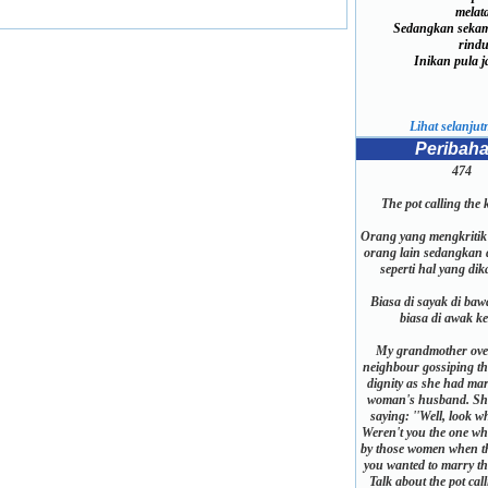
melat
Sedangkan sekam
rindu
Inikan pula ja
Lihat selanjutn
Peribah
474
The pot calling the k
Orang yang mengkritik
orang lain sedangkan 
seperti hal yang dik
Biasa di sayak di baw
biasa di awak k
My grandmother ove
neighbour gossiping th
dignity as she had ma
woman's husband. Sh
saying: ''Well, look wh
Weren't you the one wh
by those women when th
you wanted to marry t
Talk about the pot call