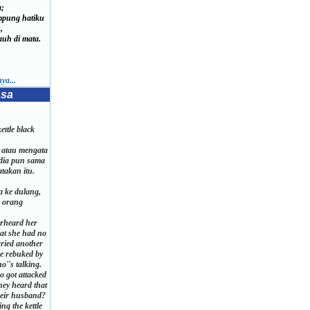
a;
pung hatiku
,
uh di mata.
ya...
asa
ettle black
 atau mengata
dia pun sama
atakan itu.
a ke dulang,
e orang
rheard her
at she had no
rried another
e rebuked by
o''s talking.
o got attacked
ey heard that
heir husband?
ing the kettle