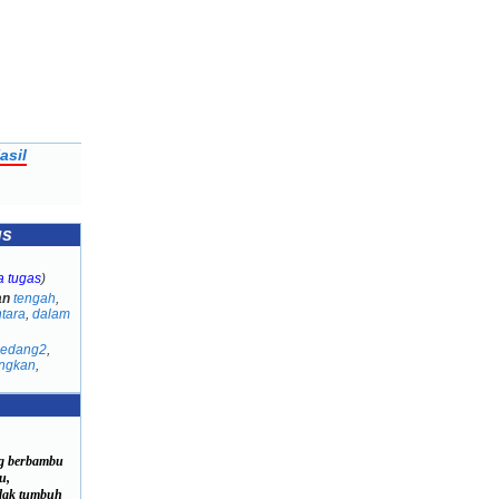
asil
us
a tugas
)
an
tengah
,
tara
,
dalam
sedang2
,
ngkan
,
g berbambu
u,
ak tumbuh