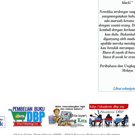
black!''
Nenekku terdengar ump
yangmengatakan baha
ada maruah kerana
dengan suami orang. D
kembali dengan berkata:
kau dulu. Bukanka
diganyang oleh mad
apabila mereka mendap
kau hendak merampas 
Biasa di sayak di baw
biasa di awak ke ora
Peribahasa dan Ungkap
Melayu
Lihat selanjutn