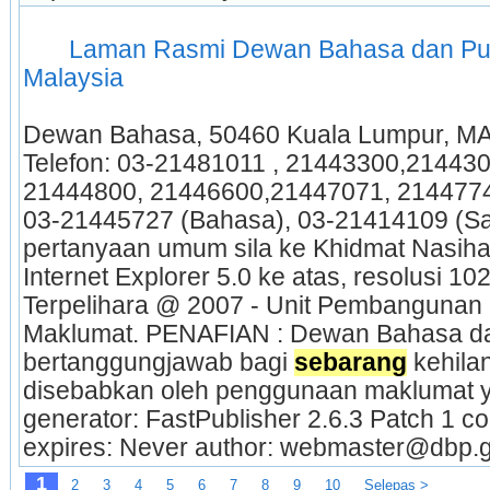
 Laman Rasmi Dewan Bahasa dan Pust
Malaysia 
Dewan Bahasa, 50460 Kuala Lumpur, MA
Telefon: 03-21481011 , 21443300,21443
21444800, 21446600,21447071, 21447744
03-21445727 (Bahasa), 03-21414109 (Sa
pertanyaan umum sila ke Khidmat Nasihat
Internet Explorer 5.0 ke atas, resolusi 102
Terpelihara @ 2007 - Unit Pembangunan 
Maklumat. PENAFIAN : Dewan Bahasa dan
bertanggungjawab bagi 
sebarang
 kehila
disebabkan oleh penggunaan maklumat yan
generator: FastPublisher 2.6.3 Patch 1 c
expires: Never author: webmaster@dbp.
1
2
3
4
5
6
7
8
9
10
Selepas >