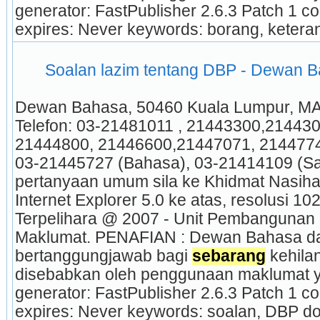
generator: FastPublisher 2.6.3 Patch 1 c
expires: Never keywords: borang, ketera
 Soalan lazim tentang DBP - Dewan 
Dewan Bahasa, 50460 Kuala Lumpur, MA
Telefon: 03-21481011 , 21443300,21443
21444800, 21446600,21447071, 21447744
03-21445727 (Bahasa), 03-21414109 (Sa
pertanyaan umum sila ke Khidmat Nasihat
Internet Explorer 5.0 ke atas, resolusi 102
Terpelihara @ 2007 - Unit Pembangunan 
Maklumat. PENAFIAN : Dewan Bahasa dan
bertanggungjawab bagi 
sebarang
 kehila
disebabkan oleh penggunaan maklumat yan
generator: FastPublisher 2.6.3 Patch 1 c
expires: Never keywords: soalan, DBP d