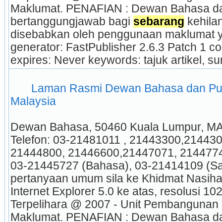
Maklumat. PENAFIAN : Dewan Bahasa dan
bertanggungjawab bagi 
sebarang
 kehila
disebabkan oleh penggunaan maklumat yan
generator: FastPublisher 2.6.3 Patch 1 c
expires: Never keywords: tajuk artikel, s
 Laman Rasmi Dewan Bahasa dan Pust
Malaysia 
Dewan Bahasa, 50460 Kuala Lumpur, MA
Telefon: 03-21481011 , 21443300,21443
21444800, 21446600,21447071, 21447744
03-21445727 (Bahasa), 03-21414109 (Sa
pertanyaan umum sila ke Khidmat Nasihat
Internet Explorer 5.0 ke atas, resolusi 102
Terpelihara @ 2007 - Unit Pembangunan 
Maklumat. PENAFIAN : Dewan Bahasa dan