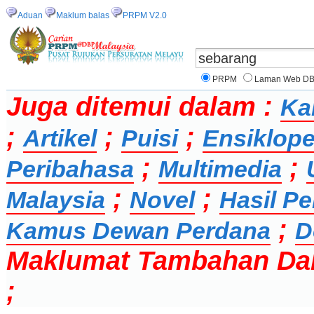
Aduan
Maklum balas
PRPM V2.0
PRPM
Laman Web D
Juga ditemui dalam :
Ka
;
;
;
Artikel
Puisi
Ensiklope
;
;
Peribahasa
Multimedia
;
;
Malaysia
Novel
Hasil Pe
;
Kamus Dewan Perdana
D
Maklumat Tambahan Da
;