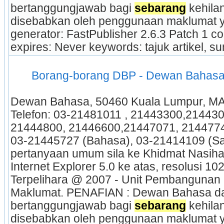
bertanggungjawab bagi 
sebarang
 kehila
disebabkan oleh penggunaan maklumat yan
generator: FastPublisher 2.6.3 Patch 1 c
expires: Never keywords: tajuk artikel, s
 Borang-borang DBP - Dewan Bahasa
Dewan Bahasa, 50460 Kuala Lumpur, MA
Telefon: 03-21481011 , 21443300,21443
21444800, 21446600,21447071, 21447744
03-21445727 (Bahasa), 03-21414109 (Sa
pertanyaan umum sila ke Khidmat Nasihat
Internet Explorer 5.0 ke atas, resolusi 102
Terpelihara @ 2007 - Unit Pembangunan 
Maklumat. PENAFIAN : Dewan Bahasa dan
bertanggungjawab bagi 
sebarang
 kehila
disebabkan oleh penggunaan maklumat yan