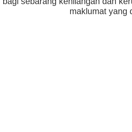
bagi sebarang kehilangan dan ke
maklumat yang di