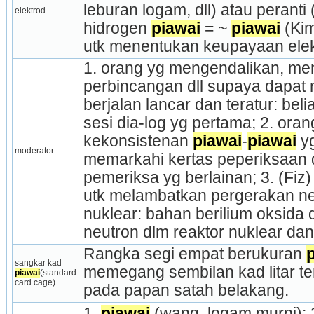
leburan logam, dll) atau peranti (s
elektrod
hidrogen 
piawai
 = ~ 
piawai
 (Ki
utk menentukan keupayaan elek
1. orang yg mengendalikan, me­
perbincangan dll supaya dapat 
berjalan lancar dan teratur: beli
sesi dia-log yg pertama; 2. ora
kekonsistenan 
piawai
-
piawai
 y
moderator
memarkahi kertas peperiksaan d
pemeriksa yg berlainan; 3. (Fiz
utk melambatkan pergerakan neu
nuklear: bahan berilium oksida 
neutron dlm reaktor nuklear dan
Rangka segi empat berukuran 
sangkar kad 
memegang sembilan kad litar ter
piawai
(standard 
card cage)
pada papan satah belakang.
1. 
piawai
 (wang, logam murni); 