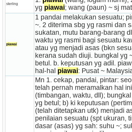
sterling
yg 
piawai
; wang (paun) ~ sj ma
1 pandai melakukan sesuatu; pin
~. 2 diterima sbg yg rasmi dan s
sukatan, mutu barang-barang dll
waktu yg rasmi bagi sesuatu kaw
piawai
atau yg menjadi asas (bkn sesua
kerana sudah diuji. bungkal yg 
betul. b. keputusan yg adil. pia
hal-hal 
piawai
: Pusat ~ Malaysi
Mn 1. cekap, pandai, pintar: seo
telah pernah meramalkan hal ini; 
(timbangan, waktu, dll); bungkal
yg betul; b) ki keputusan (pertim
(telah ditetapkan utk) menjadi a
penilaian sesuatu (spt ukuran, ti
dasar (asas) yg sah: suhu ~; suk