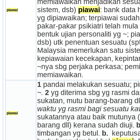
memiawaikan menjadikan sesuatu
sistem, dsb) 
piawai
: bank data 
piawai
yg dipiawaikan; terpiawai sudah 
pakar-pakar psikiatri telah mu
bentuk ujian personaliti yg ~; pi
dsb) utk penentuan sesuatu (spt 
Malaysia memerlukan satu siste
kepiawaian kecekapan, kepintaran
~nya sbg perjaka perkasa; pemi
memiawaikan.
1 
pandai melakukan sesuatu; pin
~.
2 
yg diterima sbg yg rasmi da
sukatan, mutu barang-barang dll
waktu yg rasmi bagi sesuatu k
piawai
sukatannya atau baik mutunya (
barang dll) kerana sudah diuji. 
b
timbangan yg betul. 
b. 
 keputusa