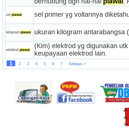
berhubung dgn hal-hal 
piawai
: 
sel primer yg voltannya diketah
sel 
piawai
ukuran kilogram antarabangsa (=
kilogram 
piawai
(Kim) elektrod yg digunakan ut
elektrod 
piawai
keupayaan elektrod lain.
1
2
3
4
5
6
7
Selepas >