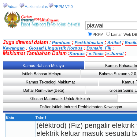
Aduan
Maklum balas
PRPM V2.0
PRPM
Laman Web D
Juga ditemui dalam :
;
;
;
Panduan
Perkhidmatan
Artikel
Ensik
;
;
;
Kewangan
Glosari Linguistik Korpus
Domain_Fik
Maklumat Tambahan Dalam :
;
;
;
Korpus
e-Tesis
e-Jurnal
Kamus Bahasa Melayu
Kamus Bahasa In
Istilah Bahasa Melayu
Bahasa Sukuan v2.0
Kamus Teknologi Maklumat
Kamus T
Daftar Rumi-Jawi(Beta)
Glosari Sains 
Glosari Matematik Untuk Sekolah
Daftar Istilah Industri Perkhidmatan Kewangan
Kata
Takrif
(éléktrod) (Fiz) pengalir elektrik
elektrik keluar masuk sesuatu bah