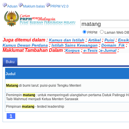
Aduan
Maklum balas
PRPM V2.0
PRPM
Laman Web D
Juga ditemui dalam :
;
;
;
Kamus dan Istilah
Artikel
Puisi
Ensik
;
;
;
Kamus Dewan Perdana
Istilah Sains Kewangan
Domain_Fik
Maklumat Tambahan Dalam :
;
;
;
Korpus
e-Tesis
e-Jurnal
Buku
Judul
Matang
 di bumi larut: puisi-puisi Tengku Menteri
Pemimpin 
matang
 : untuk memperingati ulangtahun pertama Datuk Patinggi Ha
Taib Mahmud menjadi Ketua Menteri Sarawak
Pimpinan 
matang
 - tested leadership
1