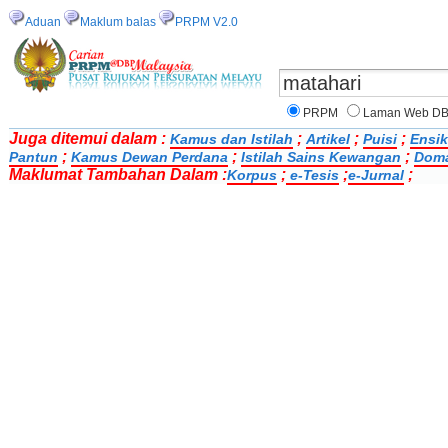
Aduan
Maklum balas
PRPM V2.0
PRPM
Laman Web D
Juga ditemui dalam :
;
;
;
Kamus dan Istilah
Artikel
Puisi
Ensik
;
;
;
Pantun
Kamus Dewan Perdana
Istilah Sains Kewangan
Doma
Maklumat Tambahan Dalam :
;
;
;
Korpus
e-Tesis
e-Jurnal