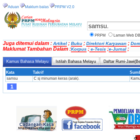
Aduan
Maklum balas
PRPM V2.0
PRPM
Laman Web D
Juga ditemui dalam :
;
;
;
Artikel
Buku
Direktori Karyawan
Dom
Maklumat Tambahan Dalam :
;
;
;
Korpus
e-Tesis
e-Jurnal
Kamus Bahasa Melayu
Istilah Bahasa Melayu
Daftar Rumi-Jawi(Be
Kata
Takrif
Sumb
samsu
C sj minuman keras (arak).
Kamu
1