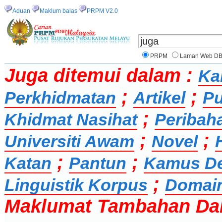
Aduan
Maklum balas
PRPM V2.0
PRPM
Laman Web D
Juga ditemui dalam :
Ka
;
;
Perkhidmatan
Artikel
Pu
;
Khidmat Nasihat
Peribah
;
;
Universiti Awam
Novel
;
;
Katan
Pantun
Kamus D
;
Linguistik Korpus
Domai
Maklumat Tambahan Da