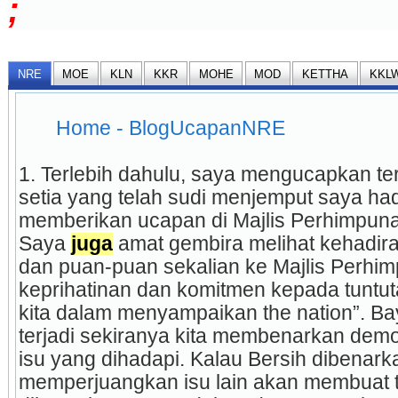
;
NRE
MOE
KLN
KKR
MOHE
MOD
KETTHA
KKL
 Home - BlogUcapanNRE 
1. Terlebih dahulu, saya mengucapkan ter
setia yang telah sudi menjemput saya had
memberikan ucapan di Majlis Perhimpunan
Saya 
juga
 amat gembira melihat kehadira
dan puan-puan sekalian ke Majlis Perhim
keprihatinan dan komitmen kepada tuntut
kita dalam menyampaikan the nation”. B
terjadi sekiranya kita membenarkan demon
isu yang dihadapi. Kalau Bersih dibenark
memperjuangkan isu lain akan membuat 