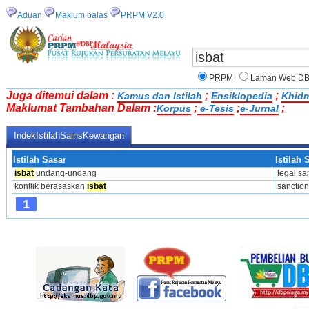
Aduan
Maklum balas
PRPM V2.0
PRPM
Laman Web D
Juga ditemui dalam :
;
;
Kamus dan Istilah
Ensiklopedia
Khidm
Maklumat Tambahan Dalam :
;
;
;
Korpus
e-Tesis
e-Jurnal
IndekIstilahSainsKewangan
Istilah Sasar
Istilah
isbat
 undang-undang
legal sa
konflik berasaskan 
isbat
sanction
1